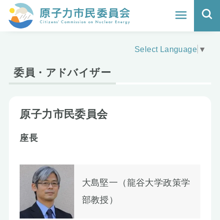
ホーム
Select Language
▼
よくわかる福島原発事故
委員・アドバイザー
地震と原発の安全性
核のごみの行方と課題
原子力市民委員会
どうする？エネルギー
座長
Q&A
原子力市民委員会について
大島堅一（龍谷大学政策学
部教授）
活動報告