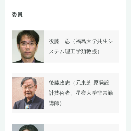
お知らせ
委員
後藤 忍（福島大学共生シ
ステム理工学類教授）
後藤政志（元東芝 原発設
計技術者、星槎大学非常勤
講師）