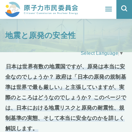
ホーム
地震と原発の安全性
よくわかる福島原発事故
地震と原発の安全性
Select Language
▼
核のごみの行方と課題
日本は世界有数の地震国ですが、原発は本当に安
全なのでしょうか？ 政府は「日本の原発の規制基
どうする？エネルギー
準は世界で最も厳しい」と主張していますが、実
Q&A
際のところはどうなのでしょうか？ このページで
は、日本
における
地震リスクと原発の耐震性、規
原子力市民委員会について
制基準の実態、そして本当に安全なのかを詳しく
活動報告
解説します。