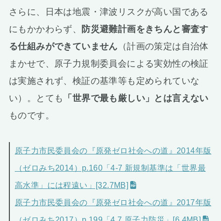
さらに、日本は地震・津波リスクが高い国である
にもかかわらず、
防災避難計画をきちんと審査す
る仕組みができていません
（計画の策定は自治体
まかせで、原子力規制委員会による実効性の検証
は実施されず、検証の基準等も定められていな
い）。とても
「世界で最も厳しい」とは言えない
ものです。
原子力市民委員会の『原発ゼロ社会への道』2014年版
（ゼロみち2014）p.160「4-7 新規制基準は「世界最
高水準」には程遠い」[32.7MB]
原子力市民委員会の『原発ゼロ社会への道』2017年版
（ゼロみち2017）p.199「4.7 原子力防災」[6.4MB]