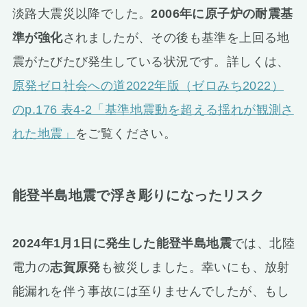
淡路大震災以降でした。
2006年に原子炉の耐震基
準が強化
されましたが、その後も基準を上回る地
震がたびたび発生している状況です。詳しくは、
原発ゼロ社会への道2022年版（ゼロみち2022）
のp.176 表4-2「基準地震動を超える揺れが観測さ
れた地震」
をご覧ください。
能登半島地震で浮き彫りになったリスク
2024年1月1日に発生した能登半島地震
では、北陸
電力の
志賀原発
も被災しました。幸いにも、放射
能漏れを伴う事故には至りませんでしたが、もし