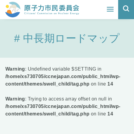
ホーム
中長期ロードマップ
よくわかる福島原発事故
地震と原発の安全性
核のごみの行方と課題
Warning
: Undefined variable $SETTING in
/home/xs730705/ccnejapan.com/public_html/wp-
どうする？エネルギー
content/themes/swell_child/tag.php
on line
14
Q&A
Warning
: Trying to access array offset on null in
/home/xs730705/ccnejapan.com/public_html/wp-
原子力市民委員会について
content/themes/swell_child/tag.php
on line
14
活動報告