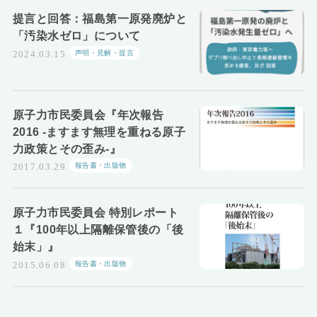
お知らせ
提言と回答：福島第一原発廃炉と
「汚染水ゼロ」について
声明・見解・提言
2024.03.15
原子力市民委員会『年次報告
2016 -ますます無理を重ねる原子
力政策とその歪み-』
報告書・出版物
2017.03.29
原子力市民委員会 特別レポート
１『100年以上隔離保管後の「後
始末」』
報告書・出版物
2015.06.08