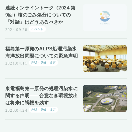
お知らせ
連続オンライントーク（2024 第
9回）核のごみ処分についての
「対話」はどうあるべきか
イベント
2024.09.20
福島第一原発のALPS処理汚染水
海洋放出問題についての緊急声明
声明・見解・提言
2021.04.11
東電福島第一原発の処理汚染水に
関する声明――合意なき環境放出
は将来に禍根を残す
声明・見解・提言
2020.04.24