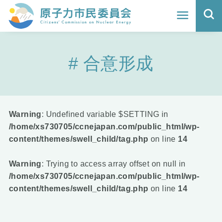
ホーム
合意形成
よくわかる福島原発事故
地震と原発の安全性
核のごみの行方と課題
Warning
: Undefined variable $SETTING in
/home/xs730705/ccnejapan.com/public_html/wp-
どうする？エネルギー
content/themes/swell_child/tag.php
on line
14
Q&A
Warning
: Trying to access array offset on null in
/home/xs730705/ccnejapan.com/public_html/wp-
原子力市民委員会について
content/themes/swell_child/tag.php
on line
14
活動報告