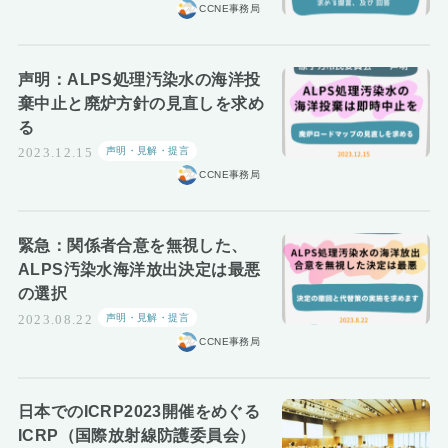
CCNE事務局
お知らせ
声明：ALPS処理汚染水の海洋投
棄中止と廃炉方針の見直しを求め
る
声明・見解・提言
2023.12.15
CCNE事務局
緊急：関係者合意を無視した、
ALPS汚染水海洋放出決定は最悪
の選択
声明・見解・提言
2023.08.22
CCNE事務局
日本でのICRP2023開催をめぐる
ICRP（国際放射線防護委員会）