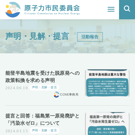
ホーム
声明・見解・提言
よくわかる福島原発事故
–
活動報告
–
地震と原発の安全性
核のごみの行方と課題
能登半島地震を受けた脱原発への
政策転換を求める声明
どうする？エネルギー
声明・見解・提言
2024.06.10
CCNE事務局
Q&A
原子力市民委員会について
提言と回答：福島第一原発廃炉と
「汚染水ゼロ」について
活動報告
声明・見解・提言
2024.03.15