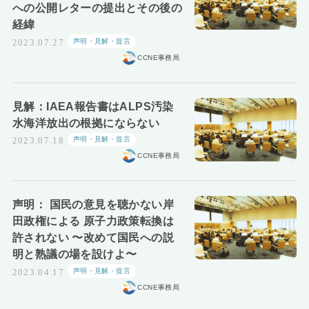
への公開レターの提出とその後の
経緯
声明・見解・提言
2023.07.27
CCNE事務局
見解：IAEA報告書はALPS汚染
水海洋放出の根拠にならない
声明・見解・提言
2023.07.18
CCNE事務局
声明： 国民の意見を聴かない岸
田政権による 原子力政策転換は
許されない 〜改めて国民への説
明と熟議の場を設けよ〜
声明・見解・提言
2023.04.17
CCNE事務局