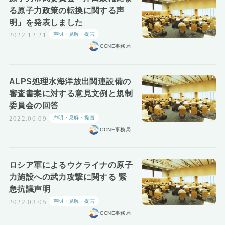
る原子力政策の転換に関する声
明」を発表しました
声明・見解・提言
2022.12.21
CCNE事務局
ALPS処理水海洋放出関連設備の
審査書案に対する意見文例と規制
委員会の回答
声明・見解・提言
2022.06.09
CCNE事務局
ロシア軍によるウクライナの原子
力施設への武力攻撃に関する 緊
急抗議声明
声明・見解・提言
2022.03.05
CCNE事務局