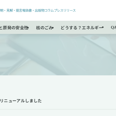
声明・見解・提言
報告書・出版物
コラム
プレスリリース
と原発の安全性
核のごみ
どうする？エネルギー
Q
リニューアルしました