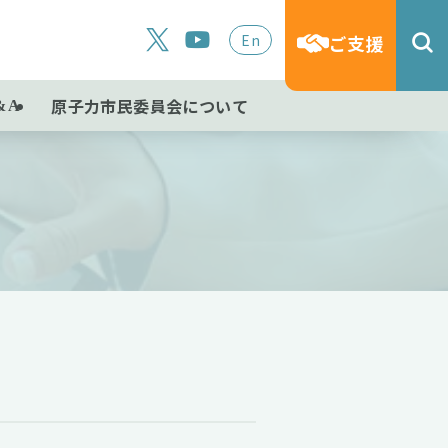
En
ご支援
原子力市民委員会について
&A