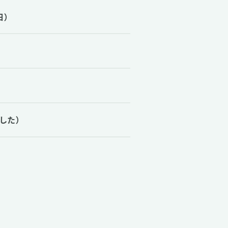
日）
した）