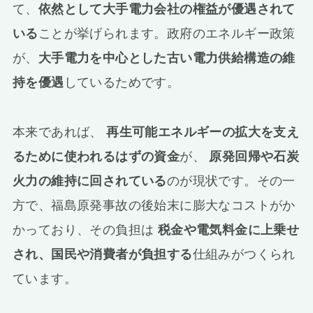
て、
依然として大手電力会社の権益が優遇されて
いる
ことが挙げられます。政府のエネルギー政策
が、
大手電力を中心とした古い電力供給構造の維
持を優遇
しているためです。
本来であれば、
再生可能エネルギーの拡大を支え
るために使われるはずの資金
が、
原発回帰や石炭
火力の維持に回されている
のが現状です。その一
方で、福島原発事故の後始末に膨大なコストがか
かっており、その負担は
税金や電気料金に上乗せ
され、国民や消費者が負担する
仕組みがつくられ
ています。