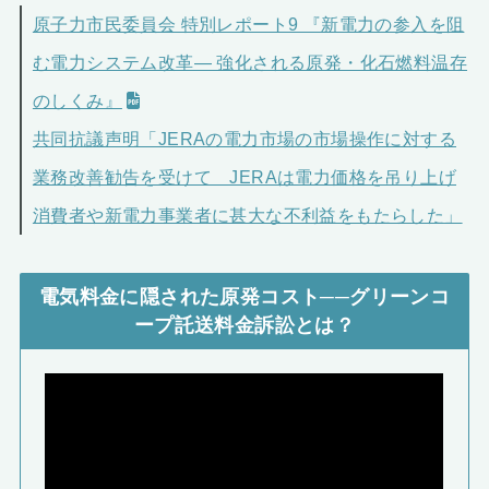
原子力市民委員会 特別レポート9 『新電力の参入を阻
む電力システム改革― 強化される原発・化石燃料温存
のしくみ』
共同抗議声明「JERAの電力市場の市場操作に対する
業務改善勧告を受けて JERAは電力価格を吊り上げ
消費者や新電力事業者に甚大な不利益をもたらした」
電気料金に隠された原発コスト──グリーンコ
ープ託送料金訴訟とは？