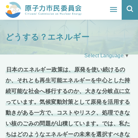
ホーム
どうする？エネルギー
よくわかる福島原発事故
地震と原発の安全性
Select Language
▼
核のごみの行方と課題
日本のエネルギー政策は、原発を使い続けるの
か、それとも再生可能エネルギーを中心とした持
どうする？エネルギー
続可能な社会へ移行するのか、大きな分岐点に立
Q&A
っています。気候変動対策として原発を活用する
動きがある一方で、コストやリスク、処理できな
原子力市民委員会について
い核のごみの問題が山積しています。では、私た
活動報告
ちはどのようなエネルギーの未来を選択すべきな