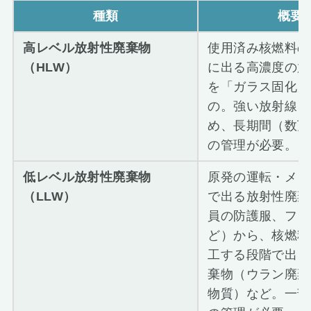
種類
概要
高レベル放射性廃棄物
使用済み核燃料の
（HLW）
に出る高濃度の放
を「ガラス固化」
の。強い放射線を
め、長期間（数万
の管理が必要。
低レベル放射性廃棄物
原発の運転・メン
（LLW）
で出る放射性廃棄
員の防護服、フィ
ど）から、核燃料
工する段階で出る
棄物（ウラン廃棄
物質）など。一部