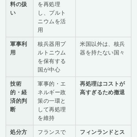
料の扱
を再処理
い
し、プルト
ニウムを活
用
軍事利
核兵器用プ
米国以外は、核兵
用
ルトニウム
器を持たない国々
を保有する
国が中心
技術
軍事的・エ
再処理はコストが
的・経
ネルギー政
高すぎるため撤退
済的判
策の一環と
断
して再処理
を維持
処分方
フランスで
フィンランドとス