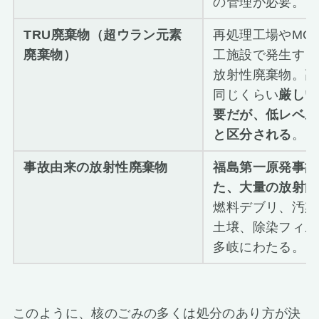
の管理が必要。
TRU廃棄物（超ウラン元素
再処理工場やMO
廃棄物）
工施設で発生する
放射性廃棄物。高
同じくらい
厳しい
要だが、低レベル
と区分される
。
事故由来の放射性廃棄物
福島第一原発事故
た、大量の放射能
燃料デブリ、汚染
土壌、除染フィル
多岐にわたる。
このように、核のごみの多くは処分のあり方が決