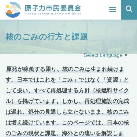
ホーム
核のごみの行方と課題
よくわかる福島原発事故
地震と原発の安全性
Select Language
▼
核のごみの行方と課題
原発が稼働する限り、核のごみは生まれ続けま
す。日本ではこれを「ごみ」ではなく「資源」と
どうする？エネルギー
して扱い、すべて再処理する方針（核燃料サイク
Q&A
ル）を掲げています。しかし、再処理施設の完成
は遅れ、処分の見通しも立たないまま、核のごみ
原子力市民委員会について
は増え続けています。このページでは、日本の核
活動報告
のごみの現状と課題、海外との違いを解説しま