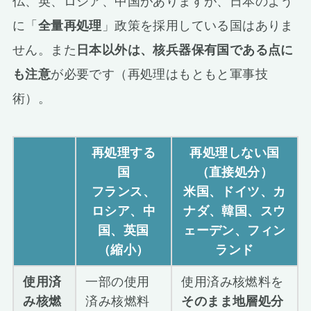
仏、英、ロシア、中国がありますが、日本のよう
に「
全量再処理
」政策を採用している国はありま
せん。また
日本以外は、核兵器保有国である点に
も注意
が必要です（再処理はもともと軍事技
術）。
再処理する
再処理しない国
国
（直接処分）
フランス、
米国、ドイツ、カ
ロシア、中
ナダ、韓国、スウ
国、英国
ェーデン、フィン
（縮小）
ランド
使用済
一部の使用
使用済み核燃料を
み核燃
済み核燃料
そのまま地層処分