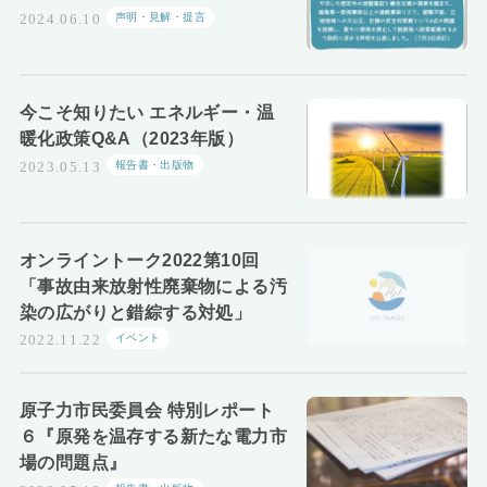
声明・見解・提言
2024.06.10
今こそ知りたい エネルギー・温
暖化政策Q&A（2023年版）
報告書・出版物
2023.05.13
オンライントーク2022第10回
「事故由来放射性廃棄物による汚
染の広がりと錯綜する対処」
イベント
2022.11.22
原子力市民委員会 特別レポート
６『原発を温存する新たな電力市
場の問題点』