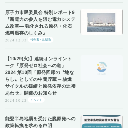
原子力市民委員会 特別レポート9
『新電力の参入を阻む電力システ
ム改革― 強化される原発・化石
燃料温存のしくみ』
報告書・出版物
2024.12.03
【10/29(火)】連続オンライント
ーク「原発ゼロ社会への道」
2024 第10回「原発回帰の〝地な
らし〟としての中間貯蔵 ─ 核燃
サイクルの破綻と原発依存の辻褄
あわせ」開催のお知らせ
イベント
2024.10.23
能登半島地震を受けた脱原発への
政策転換を求める声明