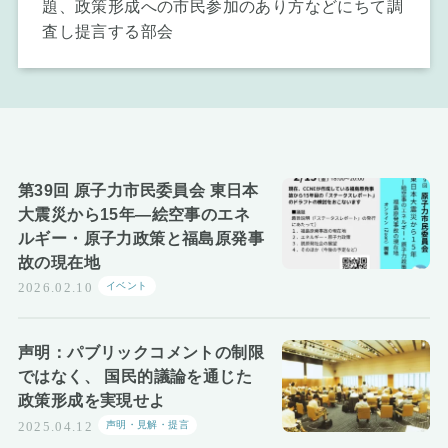
題、政策形成への市民参加のあり方などにちて調
お知らせ
査し提言する部会
第39回 原子力市民委員会 東日本
大震災から15年―絵空事のエネ
ルギー・原子力政策と福島原発事
故の現在地
イベント
2026.02.10
声明：パブリックコメントの制限
ではなく、 国民的議論を通じた
政策形成を実現せよ
声明・見解・提言
2025.04.12