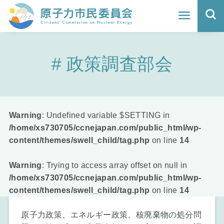
ホーム
政策調査部会
よくわかる福島原発事故
地震と原発の安全性
核のごみの行方と課題
Warning
: Undefined variable $SETTING in
/home/xs730705/ccnejapan.com/public_html/wp-
どうする？エネルギー
content/themes/swell_child/tag.php
on line
14
Q&A
Warning
: Trying to access array offset on null in
/home/xs730705/ccnejapan.com/public_html/wp-
原子力市民委員会について
content/themes/swell_child/tag.php
on line
14
活動報告
原子力政策、エネルギー政策、核廃棄物の処分問