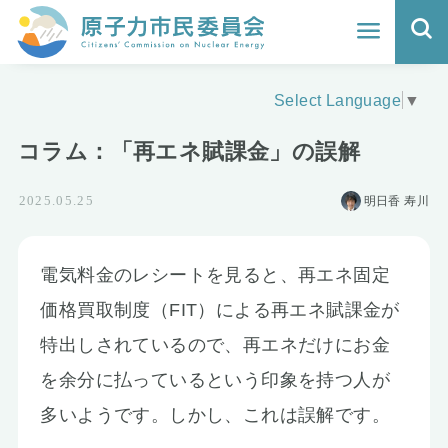
ホーム
Select Language
▼
よくわかる福島原発事故
コラム：「再エネ賦課金」の誤解
地震と原発の安全性
明日香 寿川
2025.05.25
核のごみの行方と課題
どうする？エネルギー
電気料金のレシートを見ると、再エネ固定
価格買取制度（FIT）による再エネ賦課金が
Q&A
特出しされているので、再エネだけにお金
原子力市民委員会について
を余分に払っているという印象を持つ人が
多いようです。しかし、これは誤解です。
活動報告