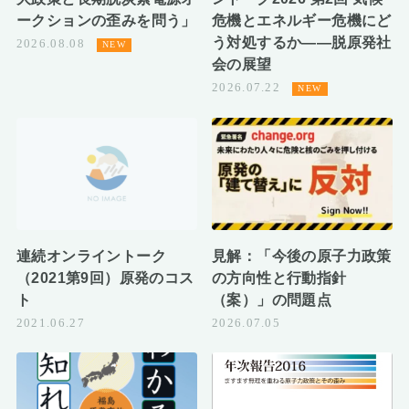
ークションの歪みを問う」
危機とエネルギー危機にど
う対処するか――脱原発社
2026.08.08
会の展望
2026.07.22
連続オンライントーク
見解：「今後の原子力政策
（2021第9回）原発のコス
の方向性と行動指針
ト
（案）」の問題点
2021.06.27
2026.07.05