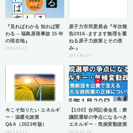
『見ればわかる 知れば変
原子力市民委員会『年次報
わる ─ 福島原発事故 15 年
告2016 -ますます無理を重
の現在地』
ねる原子力政策とその歪
み-』
2026.03.11
2017.03.29
今こそ知りたい エネルギ
【1/30】合同記者会見：衆
ー・温暖化政策
議院選挙の争点になるべき
Q&A（2023年版）
エネルギー・気候変動政策
2023.05.13
2026.01.29