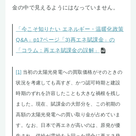
金の中で見えるようにはなっていません。
「今こそ知りたい エネルギー・温暖化政策
Q&A」p17ページ「3)再エネ賦課金」の
「コラム：再エネ賦課金の誤解」
[1]
当初の太陽光発電への買取価格がそのときの
状況を考慮しても高すぎ、かつ認可時期と建設
時期のずれを許容したことも大きな禍根を残し
ました。現在、賦課金の大部分を、この初期の
高額の太陽光発電への買い取り金が占めていま
す。なお、日本で再エネが高いのは、原発が優
先され、供給が需給を上回った場合に再エネ発