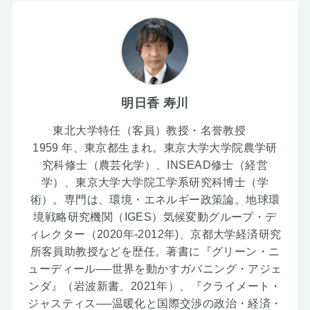
明日香 寿川
東北大学特任（客員）教授・名誉教授
1959 年、東京都生まれ。東京大学大学院農学研
究科修士（農芸化学）、INSEAD修士（経営
学）、東京大学大学院工学系研究科博士（学
術）。専門は、環境・エネルギー政策論。地球環
境戦略研究機関（IGES）気候変動グループ・デ
ィレクター（2020年-2012年)、京都大学経済研究
所客員助教授などを歴任。著書に『グリーン・ニ
ューディール──世界を動かすガバニング・アジェ
ンダ』（岩波新書、2021年）、『クライメート・
ジャスティス──温暖化と国際交渉の政治・経済・