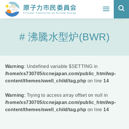
ホーム
沸騰水型炉(BWR)
よくわかる福島原発事故
地震と原発の安全性
核のごみの行方と課題
Warning
: Undefined variable $SETTING in
/home/xs730705/ccnejapan.com/public_html/wp-
どうする？エネルギー
content/themes/swell_child/tag.php
on line
14
Q&A
Warning
: Trying to access array offset on null in
/home/xs730705/ccnejapan.com/public_html/wp-
原子力市民委員会について
content/themes/swell_child/tag.php
on line
14
活動報告