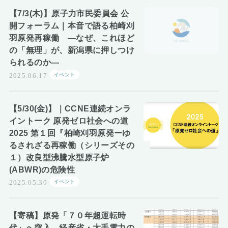
お知らせ
【7/3(木)】原子力市民委員会 公
開フォーラム｜本音で語る柏崎刈
羽原発再稼働 ―なぜ、これほど
の「無理」が、新潟県に押しつけ
られるのか―
イベント
2025.06.17
【5/30(金)】｜CCNE連続オンラ
イントーク 原発ゼロ社会への道
2025 第１回『柏崎刈羽原発ーゆ
るされざる再稼働（シリーズその
１）改良型沸騰水型原子炉
(ABWR)の危険性
イベント
2025.05.30
【寄稿】原発「７０年超運転時
代」へ突入 経産省・大手電力の