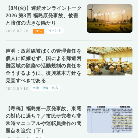
お知らせ
【8/4(火)】連続オンライントーク
2026 第3回 福島原発事故、被害
と賠償の大きな隔たり
イベント
2026.07.28
声明：放射線被ばくの管理責任を
個人に転嫁せず、国による帰還困
難区域の除染や活動規制の責任を
全うするように、復興基本方針を
見直すべきである
声明・見解・提言
2025.09.10
【寄稿】福島第一原発事故、東電
の対応に過ち？／市民研究者ら非
常時マニュアルや運転員操作の問
題点を追究（下）
コラム