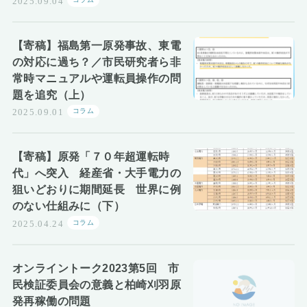
2025.09.04
【寄稿】福島第一原発事故、東電
の対応に過ち？／市民研究者ら非
常時マニュアルや運転員操作の問
題を追究（上）
コラム
2025.09.01
【寄稿】原発「７０年超運転時
代」へ突入 経産省・大手電力の
狙いどおりに期間延長 世界に例
のない仕組みに（下）
コラム
2025.04.24
オンライントーク2023第5回 市
民検証委員会の意義と柏崎刈羽原
発再稼働の問題