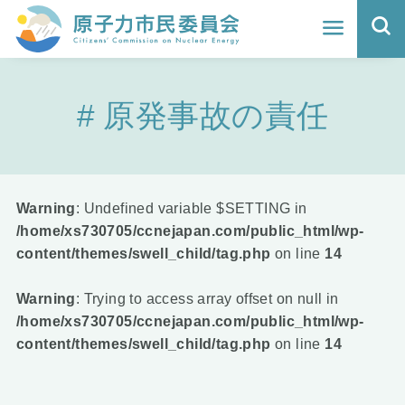
ホーム
原発事故の責任
よくわかる福島原発事故
地震と原発の安全性
核のごみの行方と課題
Warning
: Undefined variable $SETTING in
/home/xs730705/ccnejapan.com/public_html/wp-
どうする？エネルギー
content/themes/swell_child/tag.php
on line
14
Q&A
Warning
: Trying to access array offset on null in
/home/xs730705/ccnejapan.com/public_html/wp-
原子力市民委員会について
content/themes/swell_child/tag.php
on line
14
活動報告