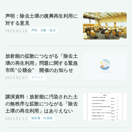
声明：除去土壌の復興再生利用に
対する意見
声明・見解・提言
2025.02.18
放射能の拡散につながる「除去土
壌の再生利用」問題に関する緊急
市民“公聴会” 開催のお知らせ
イベント
2025.02.07
講演資料：放射能に汚染された土
の無秩序な拡散につながる「除去
土壌の再生利用」はありえない
報告書・出版物
2025.01.15