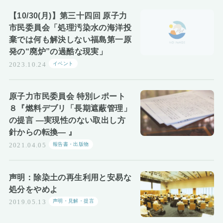
【10/30(月)】第三十四回 原子力
市民委員会「処理汚染水の海洋投
棄では何も解決しない福島第一原
発の“廃炉”の過酷な現実」
イベント
2023.10.24
原子力市民委員会 特別レポート
８『燃料デブリ「長期遮蔽管理」
の提言 ―実現性のない取出し方
針からの転換― 』
報告書・出版物
2021.04.05
声明：除染土の再生利用と安易な
処分をやめよ
声明・見解・提言
2019.05.13