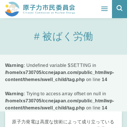
ホーム
被ばく労働
よくわかる福島原発事故
地震と原発の安全性
核のごみの行方と課題
Warning
: Undefined variable $SETTING in
/home/xs730705/ccnejapan.com/public_html/wp-
どうする？エネルギー
content/themes/swell_child/tag.php
on line
14
Q&A
Warning
: Trying to access array offset on null in
/home/xs730705/ccnejapan.com/public_html/wp-
原子力市民委員会について
content/themes/swell_child/tag.php
on line
14
活動報告
原子力発電は高度な技術によって成り立っている