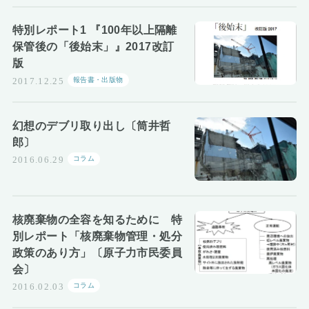
特別レポート1 『100年以上隔離
保管後の「後始末」』2017改訂
版
報告書・出版物
2017.12.25
幻想のデブリ取り出し〔筒井哲
郎〕
コラム
2016.06.29
核廃棄物の全容を知るために 特
別レポート「核廃棄物管理・処分
政策のあり方」〔原子力市民委員
会〕
コラム
2016.02.03