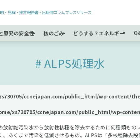
声明・見解・提言
報告書・出版物
コラム
プレスリリース
と原発の安全性
核のごみ
どうする？エネルギー
Q
ALPS処理水
xs730705/ccnejapan.com/public_html/wp-content/the
ome/xs730705/ccnejapan.com/public_html/wp-conten
の放射能汚染水から放射性核種を除去するために何種類もの
く、あくまで汚染を低減させるもの。ALPSは「多核種除去