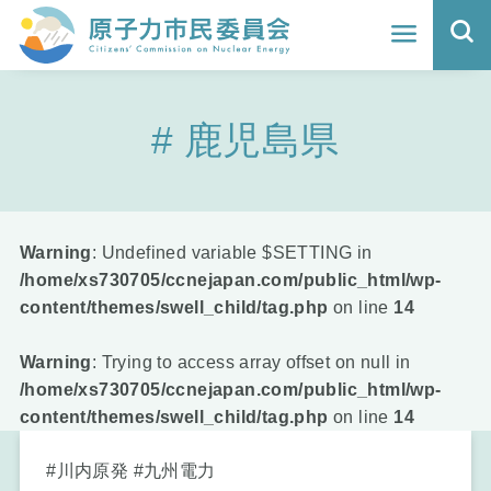
ホーム
鹿児島県
よくわかる福島原発事故
地震と原発の安全性
核のごみの行方と課題
Warning
: Undefined variable $SETTING in
/home/xs730705/ccnejapan.com/public_html/wp-
どうする？エネルギー
content/themes/swell_child/tag.php
on line
14
Q&A
Warning
: Trying to access array offset on null in
/home/xs730705/ccnejapan.com/public_html/wp-
原子力市民委員会について
content/themes/swell_child/tag.php
on line
14
活動報告
#川内原発 #九州電力