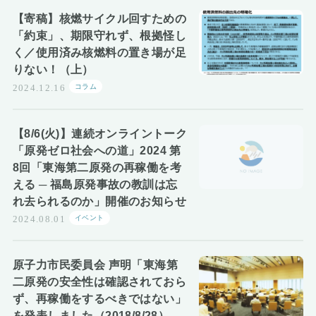
お知らせ
【寄稿】核燃サイクル回すための
「約束」、期限守れず、根拠怪し
く／使用済み核燃料の置き場が足
りない！（上）
コラム
2024.12.16
【8/6(火)】連続オンライントーク
「原発ゼロ社会への道」2024 第
8回「東海第二原発の再稼働を考
える ─ 福島原発事故の教訓は忘
れ去られるのか」開催のお知らせ
イベント
2024.08.01
原子力市民委員会 声明「東海第
二原発の安全性は確認されておら
ず、再稼働をするべきではない」
を発表しました（2018/8/28）