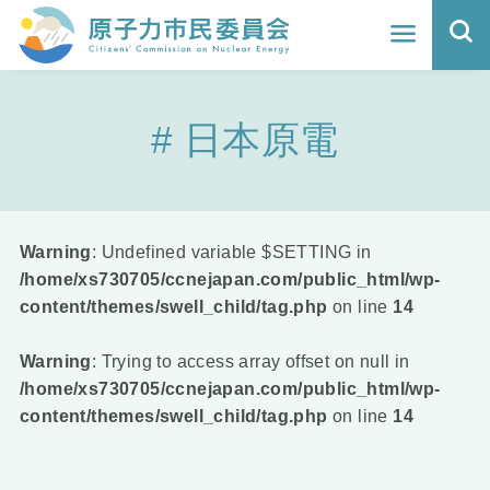
ホーム
日本原電
よくわかる福島原発事故
地震と原発の安全性
核のごみの行方と課題
Warning
: Undefined variable $SETTING in
/home/xs730705/ccnejapan.com/public_html/wp-
どうする？エネルギー
content/themes/swell_child/tag.php
on line
14
Q&A
Warning
: Trying to access array offset on null in
/home/xs730705/ccnejapan.com/public_html/wp-
原子力市民委員会について
content/themes/swell_child/tag.php
on line
14
活動報告