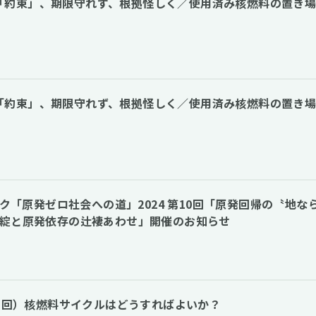
「約束」、期限守れず、根拠怪しく／使用済み核燃料の置き
「約束」、期限守れず、根拠怪しく／使用済み核燃料の置き
トーク「原発ゼロ社会への道」2024 第10回「原発回帰の〝地な
破綻と原発依存の辻褄あわせ」開催のお知らせ
第11回）核燃料サイクルはどうすればよいか？