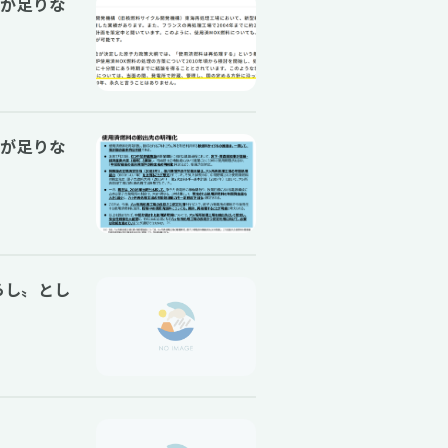
場が足りな
場が足りな
らし〟とし