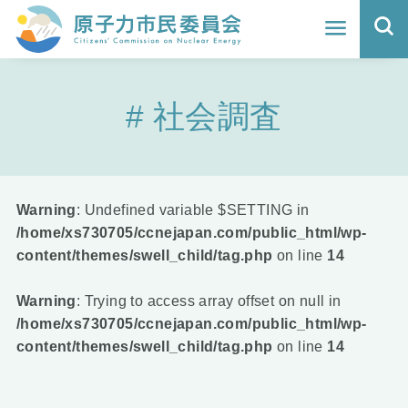
ホーム
社会調査
よくわかる福島原発事故
地震と原発の安全性
核のごみの行方と課題
Warning
: Undefined variable $SETTING in
/home/xs730705/ccnejapan.com/public_html/wp-
どうする？エネルギー
content/themes/swell_child/tag.php
on line
14
Q&A
Warning
: Trying to access array offset on null in
/home/xs730705/ccnejapan.com/public_html/wp-
原子力市民委員会について
content/themes/swell_child/tag.php
on line
14
活動報告