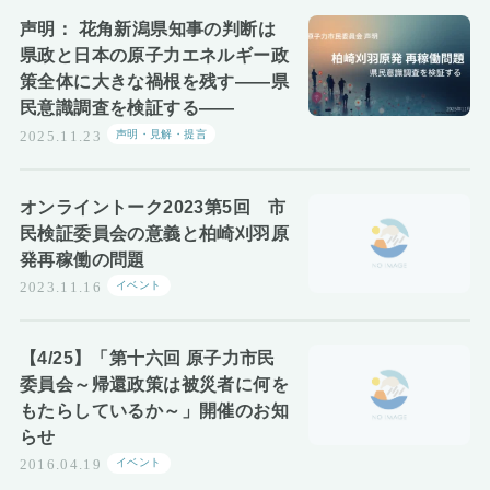
お知らせ
声明： 花角新潟県知事の判断は
県政と日本の原子力エネルギー政
策全体に大きな禍根を残す——県
民意識調査を検証する——
声明・見解・提言
2025.11.23
オンライントーク2023第5回 市
民検証委員会の意義と柏崎刈羽原
発再稼働の問題
イベント
2023.11.16
【4/25】「第十六回 原子力市民
委員会～帰還政策は被災者に何を
もたらしているか～」開催のお知
らせ
イベント
2016.04.19