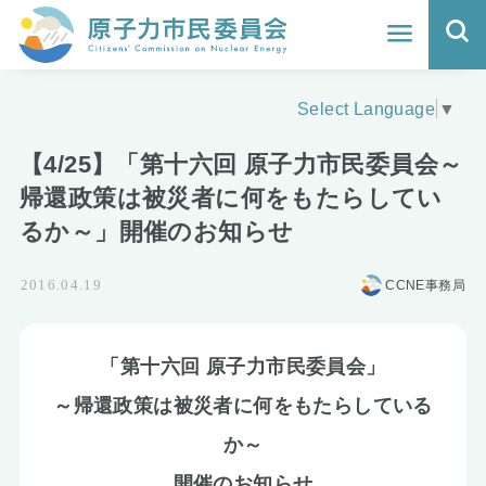
ホーム
Select Language
▼
よくわかる福島原発事故
【4/25】「第十六回 原子力市民委員会～
地震と原発の安全性
帰還政策は被災者に何をもたらしてい
るか～」開催のお知らせ
核のごみの行方と課題
CCNE事務局
2016.04.19
どうする？エネルギー
Q&A
「第十六回 原子力市民委員会」
原子力市民委員会について
～帰還政策は被災者に何をもたらしている
か～
活動報告
開催のお知らせ