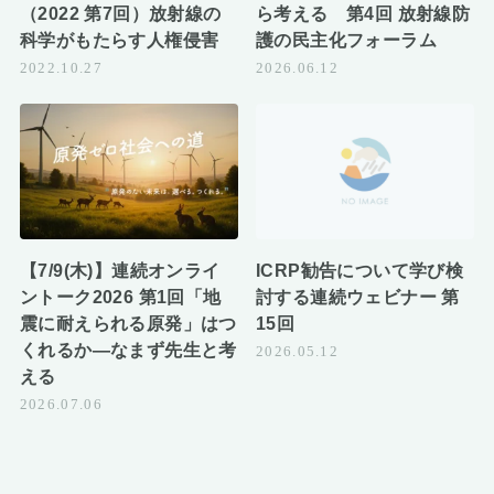
（2022 第7回）放射線の
ら考える 第4回 放射線防
科学がもたらす人権侵害
護の民主化フォーラム
2022.10.27
2026.06.12
【7/9(木)】連続オンライ
ICRP勧告について学び検
ントーク2026 第1回「地
討する連続ウェビナー 第
震に耐えられる原発」はつ
15回
くれるか―なまず先生と考
2026.05.12
える
2026.07.06