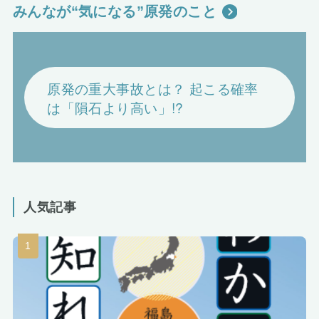
みんなが“気になる”原発のこと
原発の重大事故とは？ 起こる確率
は「隕石より高い」!?
人気記事