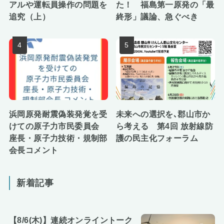
アルや運転員操作の問題を
た！ 福島第一原発の「最
追究（上）
終形」議論、急ぐべき
浜岡原発耐震偽装発覚を受
未来への選択を､郡山市か
けての原子力市民委員会
ら考える 第4回 放射線防
座長・原子力技術・規制部
護の民主化フォーラム
会長コメント
新着記事
【8/6(木)】連続オンライントーク