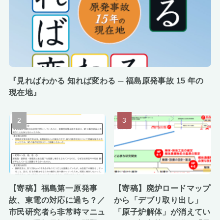
『見ればわかる 知れば変わる ─ 福島原発事故 15 年の
現在地』
【寄稿】福島第一原発事
【寄稿】廃炉ロードマップ
故、東電の対応に過ち？／
から「デブリ取り出し」
市民研究者ら非常時マニュ
「原子炉解体」が消えてい