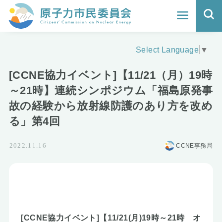
ホーム
Select Language
▼
よくわかる福島原発事故
[CCNE協力イベント]【11/21（月）19時
地震と原発の安全性
～21時】連続シンポジウム「福島原発事
故の経験から放射線防護のあり方を改め
核のごみの行方と課題
る」第4回
どうする？エネルギー
CCNE事務局
2022.11.16
Q&A
原子力市民委員会について
活動報告
[CCNE協力イベント]【11/21(月)19時～21時 オ