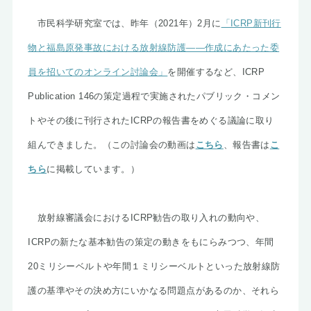
市民科学研究室では、昨年（2021年）2月に
「ICRP新刊行
物と福島原発事故における放射線防護――作成にあたった委
員を招いてのオンライン討論会」
を開催するなど、ICRP
Publication 146の策定過程で実施されたパブリック・コメン
トやその後に刊行されたICRPの報告書をめぐる議論に取り
組んできました。（この討論会の動画は
こちら
、報告書は
こ
ちら
に掲載しています。）
放射線審議会におけるICRP勧告の取り入れの動向や、
ICRPの新たな基本勧告の策定の動きをもにらみつつ、年間
20ミリシーベルトや年間１ミリシーベルトといった放射線防
護の基準やその決め方にいかなる問題点があるのか、それら