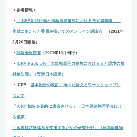
＜参考情報＞
・
「ICRP新刊行物と福島原発事故における放射線防護――
作成にあたった委員を招いてのオンライン討論会」
（2021年
2月20日開催）
・
討論会報告書
（2021年10月刊行）
・
ICRP Publ. 146「大規模原子力事故における人と環境の放
射線防護」（暫定日本語訳）
・ICRP
基本勧告の改訂に向けた論文とワークショップに
ついて
「ICRP 勧告を目的に適合させる」（日本保健物理学会によ
る仮訳）
「放射線防護体系を支援するための研究分野」（日本保健物