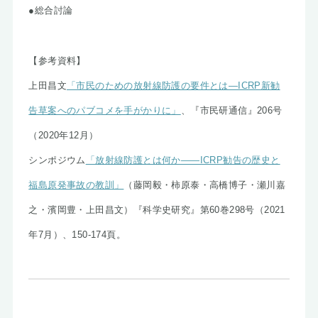
●総合討論
【参考資料】
上田昌文
「市民のための放射線防護の要件とは―ICRP新勧
告草案へのパブコメを手がかりに」
、『市民研通信』206号
（2020年12月）
シンポジウム
「放射線防護とは何か――ICRP勧告の歴史と
福島原発事故の教訓」
（藤岡毅・柿原泰・高橋博子・瀬川嘉
之・濱岡豊・上田昌文）『科学史研究』第60巻298号（2021
年7月）、150-174頁。