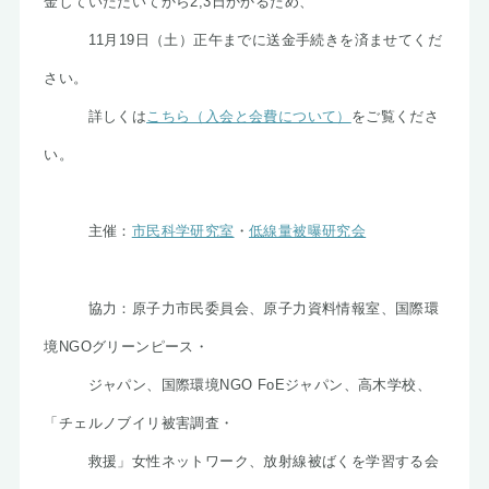
金していただいてから
2,3日かかるため、
11月19日（土）正午までに送金手続きを済ませてくだ
さい。
詳しくは
こちら（入会と会費について）
を
ご覧くださ
い。
主催：
市民科学研究室
・
低線量被曝研究会
協力：原子力市民委員会、原子力資料情報室、国際環
境NGOグリーンピース・
ジャパン、国際環境NGO FoEジャパン、高木学校、
「チェルノブイリ被害調査・
救援」女性ネットワーク、放射線被ばくを学習する会