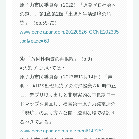
原子力市民委員会（2022）『原発ゼロ社会へ
の道』、第1章第2節「土壌と生活環境の汚
染」 （pp.59-70）
www.ccnejapan.com/20220826_CCNE202305
.pdf#page=60
———————————————-
④ 「放射性物質の再拡散」（p.9）
●汚染水については：
原子力市民委員会（2023年12月14日）「声
明： ALPS処理汚染水の海洋投棄を即時中止
し、デブリ取り出しと非現実的な中長期ロー
ドマップを見直し、福島第一原子力発電所の
「廃炉」のあり方を公開・透明な場で検討す
るべきである」
www.ccnejapan.com/statement/14725/