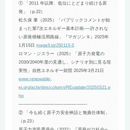
① 「2011 年以降、低位にとどまり続ける原
発」（p.22）
松久保 肇（2025）「パブリックコメントが始
まった第7次エネルギー基本計画──許されな
い原発積極活用路線」『マガジン９』2025年
1月15日
maga9.jp/250115-5
ロマン・ジスラー（2025）「原子力発電の
2030/2040年度の見通し、シナリオ別に見る現
実性」自然エネルギー財団 2025年3月21日
www.renewable-
ei.org/activities/column/REupdate/20250321.p
hp
———————————————-
② 「今も続く原子力安全神話と無責任体制」
（p.23）
原子力市民委員会（2022）『原発ゼロ社会へ