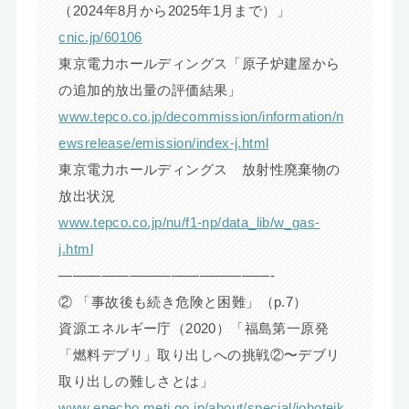
（2024年8月から2025年1月まで）」
cnic.jp/60106
東京電力ホールディングス「原子炉建屋から
の追加的放出量の評価結果」
www.tepco.co.jp/decommission/information/n
ewsrelease/emission/index-j.html
東京電力ホールディングス 放射性廃棄物の
放出状況
www.tepco.co.jp/nu/f1-np/data_lib/w_gas-
j.html
———————————————-
② 「事故後も続き危険と困難」（p.7）
資源エネルギー庁（2020）「福島第一原発
「燃料デブリ」取り出しへの挑戦②〜デブリ
取り出しの難しさとは」
www.enecho.meti.go.jp/about/special/johoteik