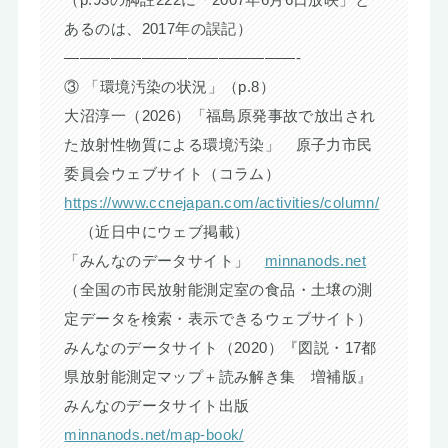
（p.93の脚註222に「2007年6月6日放映」と
あるのは、2017年の誤記）
———————————————-
③ 「環境汚染の状況」（p.8）
大沼淳一（2026）「福島原発事故で放出され
た放射性物質による環境汚染」 原子力市民
委員会ウェブサイト（コラム）
https://www.ccnejapan.com/activities/column/
（近日中にウェブ掲載）
「みんなのデータサイト」
minnanods.net
（全国の市民放射能測定室の食品・土壌の測
定データを検索・表示できるウェブサイト）
みんなのデータサイト（2020）『図説・17都
県放射能測定マップ＋読み解き集 増補版』
みんなのデータサイト出版
minnanods.net/map-book/