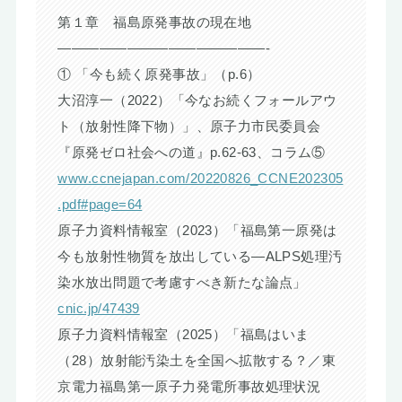
第１章 福島原発事故の現在地
———————————————-
① 「今も続く原発事故」（p.6）
大沼淳一（2022）「今なお続くフォールアウ
ト（放射性降下物）」、原子力市民委員会
『原発ゼロ社会への道』p.62-63、コラム⑤
www.ccnejapan.com/20220826_CCNE202305
.pdf#page=64
原子力資料情報室（2023）「福島第一原発は
今も放射性物質を放出している―ALPS処理汚
染水放出問題で考慮すべき新たな論点」
cnic.jp/47439
原子力資料情報室（2025）「福島はいま
（28）放射能汚染土を全国へ拡散する？／東
京電力福島第一原子力発電所事故処理状況