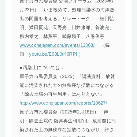
原子力市民委員会 公開フォーラム（2023年7
月23日）「いま改めて、処理汚染水の海洋放
出の問題を考える」リレートーク： 細川弘
明、満田夏花、天野光、川井康郎、菅波完、
柳内孝之、林薫平、武藤類子、八巻俊憲
www.ccnejapan.com/events/13868/
（録
画
youtu.be/E68L0tK6RPI
）
●汚染土については：
原子力市民委員会（2025）『講演資料：放射
能に汚染された土の無秩序な拡散につながる
「除去土壌の再生利用」はありえない』
http://www.ccnejapan.com/reports/18627/
原子力市民委員会（2025年2月18日）「声
明：除去土壌の‘復興再生利用’は、放射能に汚
染された土の無秩序な拡散につながり、許さ