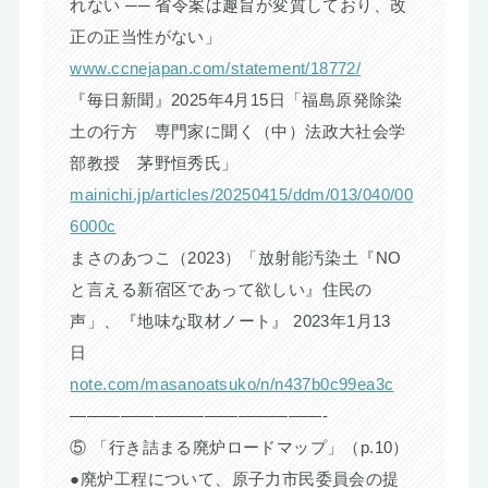
れない ── 省令案は趣旨が変質しており、改
正の正当性がない」
www.ccnejapan.com/statement/18772/
『毎日新聞』2025年4月15日「福島原発除染
土の行方 専門家に聞く（中）法政大社会学
部教授 茅野恒秀氏」
mainichi.jp/articles/20250415/ddm/013/040/00
6000c
まさのあつこ（2023）「放射能汚染土『NO
と言える新宿区であって欲しい』住民の
声」、『地味な取材ノート』 2023年1月13
日
note.com/masanoatsuko/n/n437b0c99ea3c
———————————————-
⑤ 「行き詰まる廃炉ロードマップ」（p.10）
●廃炉工程について、原子力市民委員会の提