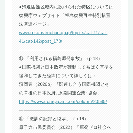
●帰還困難区域内に設けられた特区については
復興庁ウェブサイト「福島復興再生特別措置
法関連ページ」
www.reconstruction.go.jp/topics/cat-11/cat-
41/cat-142/post_178/
———————————————-
⑬ 「利用される福島原発事故」（p.18）
●国際機関と日本政府が連動して被ばく基準を
緩和してきた経緯について詳しくは：
濱岡豊（2026b）「関連し合う国際機関とそ
の背後の日本政府､原発関連企業･協会」
https://www.ccnejapan.com/column/20595/
———————————————-
⑭ 「教訓の記録と継承」（p.19）
原子力市民委員会（2022）『原発ゼロ社会へ