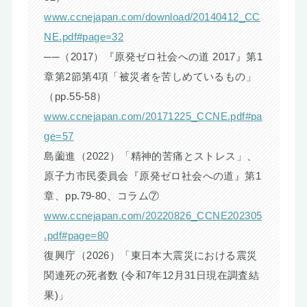
www.ccnejapan.com/download/20140412_CC
NE.pdf#page=32
──（2017）『原発ゼロ社会への道 2017』第1
章第2節第4項「被災者を苦しめているもの」
（pp.55-58）
www.ccnejapan.com/20171225_CCNE.pdf#pa
ge=57
島薗進（2022）「精神的苦痛とストレス」、
原子力市民委員会『原発ゼロ社会への道』第1
章、pp.79-80、コラム⑦
www.ccnejapan.com/20220826_CCNE202305
.pdf#page=80
復興庁（2026）「東日本大震災における震災
関連死の死者数 (令和7年12月31日現在調査結
果)」