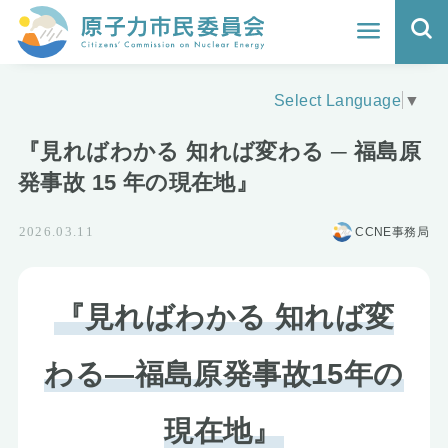
ホーム
Select Language
▼
よくわかる福島原発事故
『見ればわかる 知れば変わる ─ 福島原
地震と原発の安全性
発事故 15 年の現在地』
核のごみの行方と課題
CCNE事務局
2026.03.11
どうする？エネルギー
『見ればわかる 知れば変
Q&A
わる—福島原発事故15年の
原子力市民委員会について
活動報告
現在地』