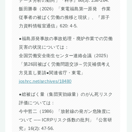
データ分析の動向」『科学』86(3): 258-264.
飯田勝泰（2026）「東電福島第一原発 作業
従事者の被ばく労働の推移と現状」、『原子
力資料情報室通信』620: 4-5.
●福島原発事故の事故処理・廃炉作業での労働
災害の状況については：
全国労働安全衛生センター連絡会議（2025）
「第26回被ばく労働問題交渉～労災補償考え
方見直し要請●関連省庁・東電」
joshrc.net/archives/18480
●総被ばく量（集団実効線量）のがん死リスク
評価については：
今中哲二（1986）「放射線の発ガン危険度に
ついて ── ICRPリスク係数の批判」『公害研
究』16(2): 47-56.