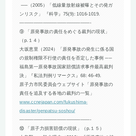
──（2005）「低線量放射線被曝とその発ガ
ンリスク」 『科学』75(9): 1016-1019.
———————————————-
⑨ 「原発事故の責任をめぐる裁判の現状」
（p.１４）
大坂恵里（2024）「原発事故の発生に係る国
の規制権限不行使の責任を否定した事例 ──
福島第一原発事故国家賠償請求事件最高裁判
決」『私法判例リマークス』68: 46-49.
原子力市民委員会ウェブサイト「原発事故の
責任を追及する各地の裁判の一覧」
www.ccnejapan.com/fukushima-
disaster/genpatsu-soshou/
———————————————-
⑩ 「原子力損害賠償の現状」（p.１５）