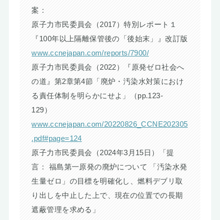
案：
原子力市民委員会（2017）特別レポート１
『100年以上隔離保管後の「後始末」』改訂版
www.ccnejapan.com/reports/7900/
原子力市民委員会（2022）『原発ゼロ社会へ
の道』第2章第4節「廃炉・汚染水対策におけ
る責任体制を明らかにせよ」（pp.123-
129）
www.ccnejapan.com/20220826_CCNE202305
.pdf#page=124
原子力市民委員会（2024年3月15日）「提
言： 福島第一原発の廃炉について 「汚染水発
生量ゼロ」の目標を明確化し、燃料デブリ取
り出しを中止した上で、現在の位置での長期
遮蔽管理を求める」