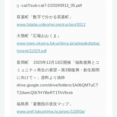
n
-cat7/sub-cat7-2/20240913_05.pdf
双葉町「数字で分かる双葉町」
www.futaba.video/reconstruction/3012
大熊町『広報おおくま』
www.town.okuma.fukushima.jp/uploaded/attac
hment/11029.pdf
富岡町 2025年12月13日開催「福島復興とコ
ミュニティ再生の展望～第3期復興・創生期間
に向けて～」資料より抜粋
drive.google.com/drive/folders/1A06QMTuCT
TZdwmQ0t7HYBeRT1ThV6rxb
福島県「避難指示状況マップ」
www.pref.fukushima.lg.jp/sec/11050a/