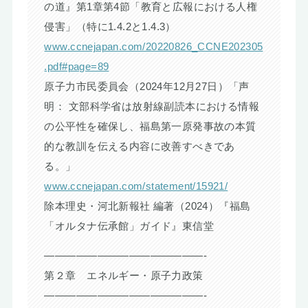
の道』第1章第4節「教育と広報における人権
侵害」（特に1.4.2と1.4.3）
www.ccnejapan.com/20220826_CCNE202305
.pdf#page=89
原子力市民委員会（2024年12月27日）「声
明： 文部科学省は放射線副読本における情報
の公平性を確保し、福島第一原発事故の本質
的な教訓を伝える内容に改善すべきであ
る。」
www.ccnejapan.com/statement/15921/
除本理史・河北新報社 編著（2024）『福島
「オルタナ伝承館」ガイド』東信堂
———————————————-
第２章 エネルギー・原子力政策
———————————————-