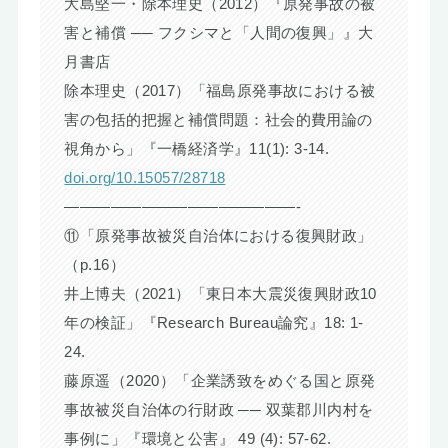
大島堅一・除本理史（2012）『原発事故の被
害と補償 ── フクシマと「人間の復興」』大
月書店
除本理史（2017）「福島原発事故における被
害の包括的把握と補償問題：社会的費用論の
視角から」『一橋経済学』11(1): 3-14.
doi.org/10.15057/28718
———————————————-
⑪「原発事故被災自治体における復興財政」
（p.16）
井上博夫（2021）「東日本大震災復興財政10
年の検証」『Research Bureau論究』18: 1-
24.
藤原遥（2020）「企業誘致をめぐる国と原発
事故被災自治体の行財政 ── 双葉郡川内村を
事例に」『環境と公害』 49 (4): 57-62.