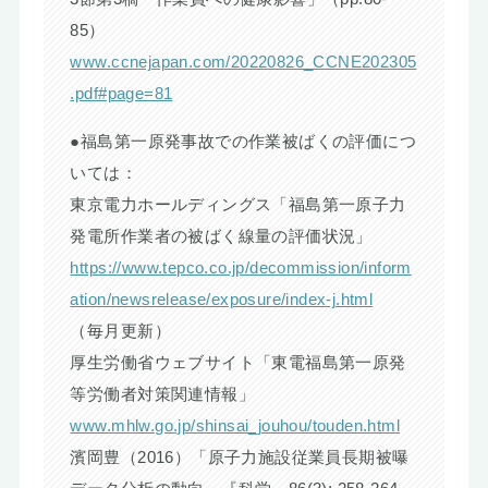
85）
www.ccnejapan.com/20220826_CCNE202305
.pdf#page=81
●福島第一原発事故での作業被ばくの評価につ
いては：
東京電力ホールディングス「福島第一原子力
発電所作業者の被ばく線量の評価状況」
https://www.tepco.co.jp/decommission/inform
ation/newsrelease/exposure/index-j.html
（毎月更新）
厚生労働省ウェブサイト「東電福島第一原発
等労働者対策関連情報」
www.mhlw.go.jp/shinsai_jouhou/touden.html
濱岡豊（2016）「原子力施設従業員長期被曝