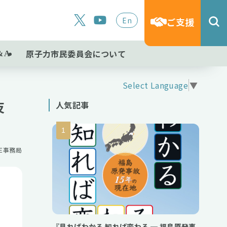
En
ご支援
原子力市民委員会について
&A
Select Language
▼
反
人気記事
NE事務局
『見ればわかる 知れば変わる ─ 福島原発事