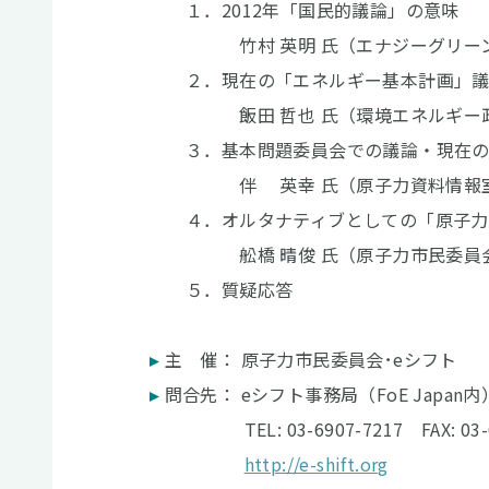
１．2012年「国民的議論」の意味
竹村 英明 氏（エナジーグリーン株
２．現在の「エネルギー基本計画」議
飯田 哲也 氏（環境エネルギー政策
３．基本問題委員会での議論・現在の基
伴 英幸 氏（原子力資料情報室
４．オルタナティブとしての「原子力市
舩橋 晴俊 氏（原子力市民委員会座長
５．質疑応答
主 催： 原子力市民委員会･eシフト
問合先： eシフト事務局（FoE Japan内
TEL: 03-6907-7217 FAX: 03-69
http://e-shift.org