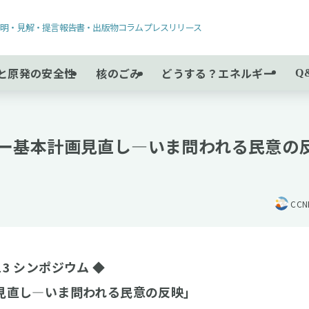
声明・見解・提言
報告書・出版物
コラム
プレスリリース
と原発の安全性
核のごみ
どうする？エネルギー
Q
ルギー基本計画見直し―いま問われる民意の
CC
/13 シンポジウム ◆
見直し―いま問われる民意の反映」