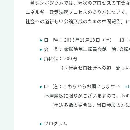
当シンポジウムでは、現状のプロセスの重要な
エネルギー政策決定プロセスのあり方について
社会への道――新しい公論形成のための中間報告」
日 時： 2013年11月13日（水） 13：45
会 場： 衆議院第二議員会館 第7会議
資料代： 500円
（『原発ゼロ社会への道―新しい公論形
申 込：こちらからお願いします→
ht
＊座席数に限りがございますので、必ず事
（申込多数の場合は、当日参加の方に席を
プログラム