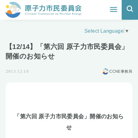
ホーム
Select Language
▼
よくわかる福島原発事故
【12/14】「第六回 原子力市民委員会」
地震と原発の安全性
開催のお知らせ
核のごみの行方と課題
CCNE事務局
2013.12.10
どうする？エネルギー
Q&A
原子力市民委員会について
「第六回 原子力市民委員会」開催のお知ら
せ
活動報告