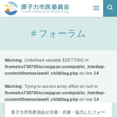
ホーム
フォーラム
よくわかる福島原発事故
地震と原発の安全性
核のごみの行方と課題
Warning
: Undefined variable $SETTING in
/home/xs730705/ccnejapan.com/public_html/wp-
どうする？エネルギー
content/themes/swell_child/tag.php
on line
14
Q&A
Warning
: Trying to access array offset on null in
/home/xs730705/ccnejapan.com/public_html/wp-
原子力市民委員会について
content/themes/swell_child/tag.php
on line
14
活動報告
原子力市民委員会が主催・共催・協力したフォー