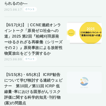
られるのか―
イベント
2025.06.17
【6/17(火)】｜CCNE連続オンラ
イントーク「原発ゼロ社会への
道」2025 第2回『柏崎刈羽原発
ーゆるされざる再稼働（シリーズ
その２）』原発事故による放射性
物質放出をどう予測するか
イベント
2025.06.09
【5/15(木)・6/5(木)】 ICRP勧告
について学び検討する連続ウェビ
ナー 第10回／第11回 ICRP 低
線量･率における固形がんリスク
評価に関する科学的知見･刊行物
(案)の問題点