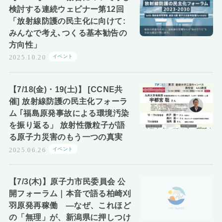
検討する連続ウェビナー第12回
「放射線防護の民主化に向けて:
みんなで考え､つくる基本勧告の
方向性」
イベント
2025.10.20
【7/18(金)・19(土)】 [CCNE共
催] 放射線防護の民主化フォーラ
ム ｢福島原発事故による環境汚染
を振り返る」 放射性微粒子が語
る原子力災害のもう一つの真実
イベント
2025.06.26
【7/3(木)】原子力市民委員会 公
開フォーラム｜本音で語る柏崎刈
羽原発再稼働 ―なぜ、これほど
の「無理」が、新潟県に押しつけ