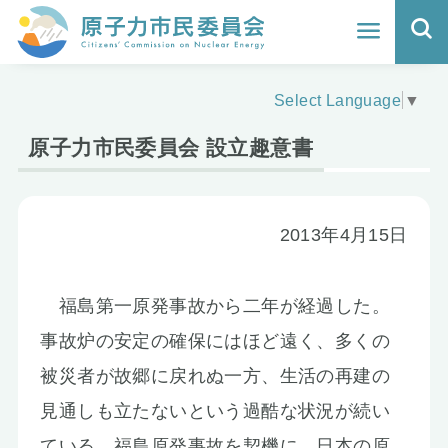
ホーム
Select Language
▼
よくわかる福島原発事故
原子力市民委員会 設立趣意書
地震と原発の安全性
核のごみの行方と課題
2013年4月15日
どうする？エネルギー
福島第一原発事故から二年が経過した。
Q&A
事故炉の安定の確保にはほど遠く、多くの
原子力市民委員会について
被災者が故郷に戻れぬ一方、生活の再建の
見通しも立たないという過酷な状況が続い
活動報告
ている。福島原発事故を契機に、日本の原