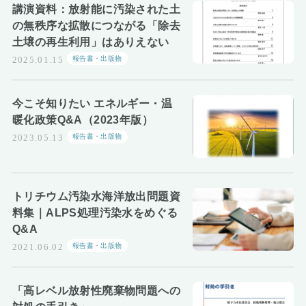
講演資料：放射能に汚染された土
の無秩序な拡散につながる「除去
土壌の再生利用」はありえない
報告書・出版物
2025.01.15
今こそ知りたい エネルギー・温
暖化政策Q&A（2023年版）
報告書・出版物
2023.05.13
トリチウム汚染水海洋放出問題資
料集｜ALPS処理汚染水をめぐる
Q&A
報告書・出版物
2021.06.02
「高レベル放射性廃棄物問題への