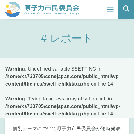
ホーム
レポート
よくわかる福島原発事故
地震と原発の安全性
核のごみの行方と課題
Warning
: Undefined variable $SETTING in
/home/xs730705/ccnejapan.com/public_html/wp-
どうする？エネルギー
content/themes/swell_child/tag.php
on line
14
Q&A
Warning
: Trying to access array offset on null in
/home/xs730705/ccnejapan.com/public_html/wp-
原子力市民委員会について
content/themes/swell_child/tag.php
on line
14
活動報告
個別テーマについて原子力市民委員会が随時発表