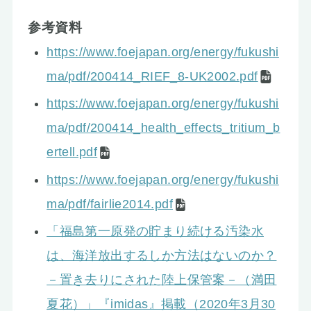
参考資料
https://www.foejapan.org/energy/fukushi
ma/pdf/200414_RIEF_8-UK2002.pdf
https://www.foejapan.org/energy/fukushi
ma/pdf/200414_health_
e
ffects_tritium_b
ertell.pdf
https://www.foejapan.org/energy/fukushi
ma/pdf/fairlie2014.pdf
「福島第一原発の貯まり続ける汚染水
は、海洋放出するしか方法はないのか？
－置き去りにされた陸上保管案－（満田
夏花）」『imidas』掲載（2020年3月30