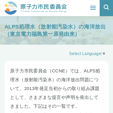
ホーム
ALPS処理水（放射能汚染水）の海洋放出
よくわかる福島原発事故
（東京電力福島第一原発由来）
地震と原発の安全性
Select Language
▼
核のごみの行方と課題
どうする？エネルギー
原子力市民委員会（CCNE）では、ALPS処
理水（放射能汚染水）の海洋放出問題につ
Q&A
いて、2013年発足当初からの取り組み課題
原子力市民委員会について
として、さまざまな提言や声明を発出して
きました。下記はその一覧です。
活動報告