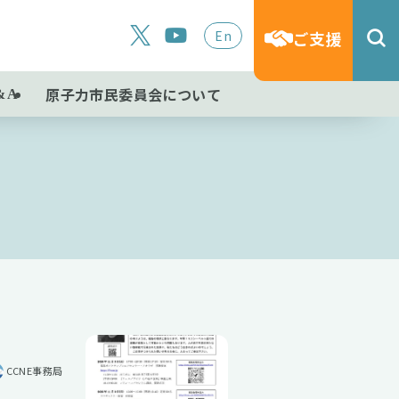
En
ご支援
原子力市民委員会について
&A
CCNE事務局