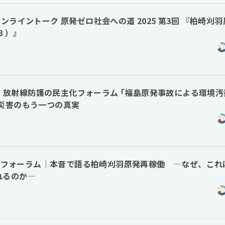
連続オンライントーク 原発ゼロ社会への道 2025 第3回 『柏崎刈
３）』
NE共催] 放射線防護の民主化フォーラム ｢福島原発事故による環境
災害のもう一つの真実
 公開フォーラム｜本音で語る柏崎刈羽原発再稼働 ―なぜ、これ
れるのか―