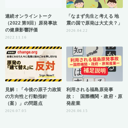
連続オンライントーク
「なまず先生と考える 地
（2022 第9回）原発事故
震の国で原発は大丈夫？」
の健康影響評価
2026.04.22
2022.11.16
見解：「今後の原子力政策
利用される福島原発事
の方向性と行動指針
故： 国際機関・政府・原
（案）」の問題点
発産業
2026.07.05
2026.06.15