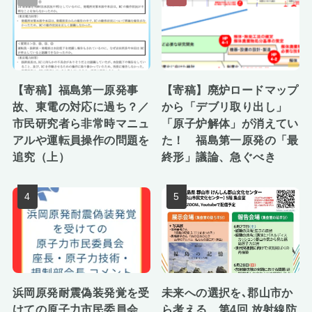
【寄稿】福島第一原発事
【寄稿】廃炉ロードマップ
故、東電の対応に過ち？／
から「デブリ取り出し」
市民研究者ら非常時マニュ
「原子炉解体」が消えてい
アルや運転員操作の問題を
た！ 福島第一原発の「最
追究（上）
終形」議論、急ぐべき
浜岡原発耐震偽装発覚を受
未来への選択を､郡山市か
けての原子力市民委員会
ら考える 第4回 放射線防