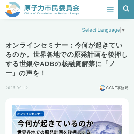
ホーム
Select Language
▼
よくわかる福島原発事故
オンラインセミナー：今何が起きてい
地震と原発の安全性
るのか。世界各地での原発計画を後押し
する世銀やADBの核融資解禁に「ノ
核のごみの行方と課題
ー」の声を！
どうする？エネルギー
CCNE事務局
2025.09.12
Q&A
原子力市民委員会について
活動報告