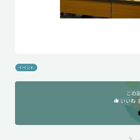
イベント
この
いいね 