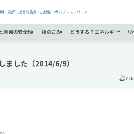
声明・見解・提言
報告書・出版物
コラム
プレスリリース
と原発の安全性
核のごみ
どうする？エネルギー
Q
した（2014/6/9）
CC