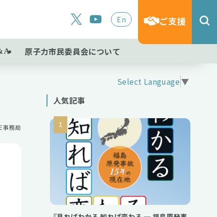
En
ご支援
原子力市民委員会について
&A
Select Language
▼
人気記事
NE事務局
『見ればわかる 知れば変わる ─ 福島原発事