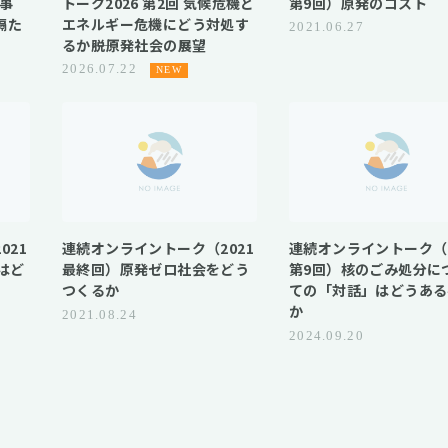
発事
トーク2026 第2回 気候危機と
第9回）原発のコスト
隔た
エネルギー危機にどう対処す
2021.06.27
るか――脱原発社会の展望
2026.07.22
021
連続オンライントーク（2021
連続オンライントーク（2
はど
最終回）原発ゼロ社会をどう
第9回）核のごみ処分に
つくるか
ての「対話」はどうある
か
2021.08.24
2024.09.20