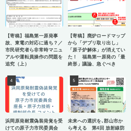
【寄稿】福島第一原発事
【寄稿】廃炉ロードマップ
故、東電の対応に過ち？／
から「デブリ取り出し」
市民研究者ら非常時マニュ
「原子炉解体」が消えてい
アルや運転員操作の問題を
た！ 福島第一原発の「最
追究（上）
終形」議論、急ぐべき
浜岡原発耐震偽装発覚を受
未来への選択を､郡山市か
けての原子力市民委員会
ら考える 第4回 放射線防