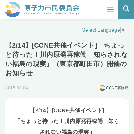
ホーム
Select Language
▼
よくわかる福島原発事故
【2/14】[CCNE共催イベント]「ちょっ
地震と原発の安全性
と待った！川内原発再稼働 知らされな
い福島の現実」（東京都町田市）開催の
核のごみの行方と課題
お知らせ
どうする？エネルギー
CCNE事務局
2015.02.04
Q&A
【2/14】[CCNE共催イベント]
原子力市民委員会について
「ちょっと待った！川内原発再稼働 知ら
活動報告
されない福島の現実」