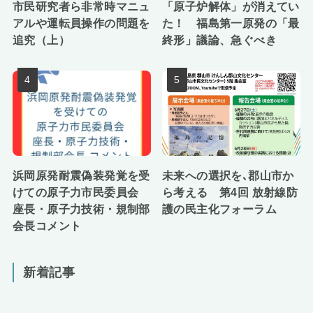
市民研究者ら非常時マニュ
「原子炉解体」が消えてい
アルや運転員操作の問題を
た！ 福島第一原発の「最
追究（上）
終形」議論、急ぐべき
浜岡原発耐震偽装発覚を受
未来への選択を､郡山市か
けての原子力市民委員会
ら考える 第4回 放射線防
座長・原子力技術・規制部
護の民主化フォーラム
会長コメント
新着記事