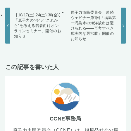
原子力市民委員会 連続
【10/17(土),24(土),30(金)】
ウェビナー第1回「福島第
「原子力の"今"と"これか
一汚染水の海洋放出は避
ら"を考える若者向けオン
けられる――再考すべき
ラインセミナー」開催のお
現実的な選択肢」開催の
知らせ
お知らせ
この記事を書いた人
CCNE事務局
原子力市民委員会（CCNE）は、脱原発社会の構