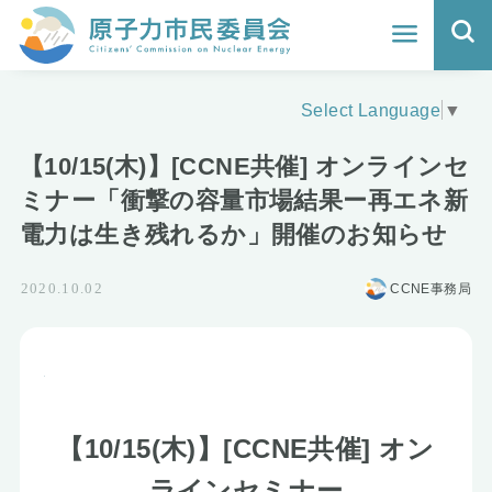
ホーム
Select Language
▼
よくわかる福島原発事故
【10/15(木)】[CCNE共催] オンラインセ
地震と原発の安全性
ミナー「衝撃の容量市場結果ー再エネ新
電力は生き残れるか」開催のお知らせ
核のごみの行方と課題
CCNE事務局
2020.10.02
どうする？エネルギー
Q&A
原子力市民委員会について
【10/15(木)】[CCNE共催] オン
活動報告
ラインセミナー