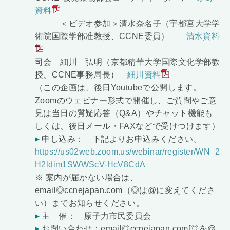
資料
＜ビデオ参加＞清水奈名子（宇都宮大学学
術院国際学部准教授、CCNE委員）
清水資料
司会 細川 弘明（京都精華大学国際文化学部教
授、CCNE事務局長）
細川資料
（この企画は、後日Youtubeで公開します。
Zoomのウェビナー形式で開催し、ご質問やご意
見は当日の質疑応答（Q&A）やチャット機能も
しくは、後日メール・FAXなどで受けつけます）
申し込み： 下記よりお申込みください。
https://us02web.zoom.us/webinar/register/WN_2
H2ldim1SWWScV-HcV8CdA
※ 案内が届かない場合は、
email◎ccnejapan.com（◎は@に変えてくださ
い）までお知らせください。
主 催： 原子力市民委員会
お問い合わせ：email◎ccnejapan.com[◎を@