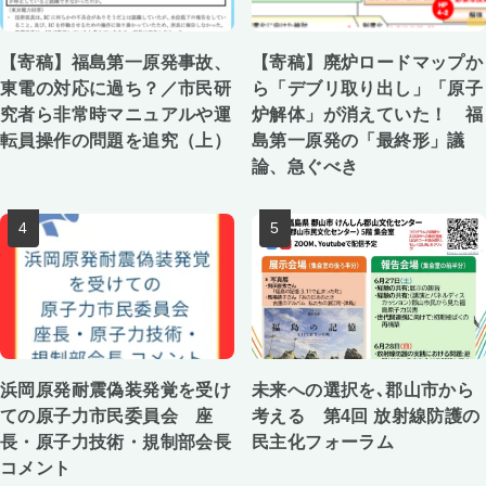
【寄稿】福島第一原発事故、
【寄稿】廃炉ロードマップか
東電の対応に過ち？／市民研
ら「デブリ取り出し」「原子
究者ら非常時マニュアルや運
炉解体」が消えていた！ 福
転員操作の問題を追究（上）
島第一原発の「最終形」議
論、急ぐべき
浜岡原発耐震偽装発覚を受け
未来への選択を､郡山市から
ての原子力市民委員会 座
考える 第4回 放射線防護の
長・原子力技術・規制部会長
民主化フォーラム
コメント