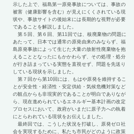
示した上で、福島第一原発事故については、事故の
被害（健康影響を含む）が見えにくくされている現
状や、事故サイトの後始末には長期的な視野が必要
であることを解説しました。
第５回、第６回、第11回では、核廃棄物の問題に
あたって、日本では通常の原発由来のみならず、福
島原発事故によって生じた大量の放射性廃棄物を抱
えることとなったにもかかわらず、その処理・処分
が行き詰まっている実態を直視せず、問題を先送り
している現状を示しました。
第７回から第10回には、もはや原発を維持するこ
とが安全性・経済性・安定供給・気候危機対策など
の観点からも非現実的であることが明白でありなが
ら、現在進められているエネルギー基本計画の改定
プロセスにおいて、政府がいまだに原子力への執着
にとらわれている現状をお伝えしました。
最終回では、こうした状況を打破し、原発ゼロ社
会を実現するために、私たち市民がどのように政策