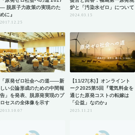
― 脱原子力政策の実現のた
炉と「汚染水ゼロ」について
めに』
2024.03.15
2017.12.25
「原発ゼロ社会への道――新
【11/27(木)】オンライント
しい公論形成のための中間報
ーク2025第5回『電気料金を
告」を発表、脱原発実現のプ
通じた原発コストの転嫁は
ロセスの全体像を示す
「公益」なのか』
2013.10.07
2025.11.21