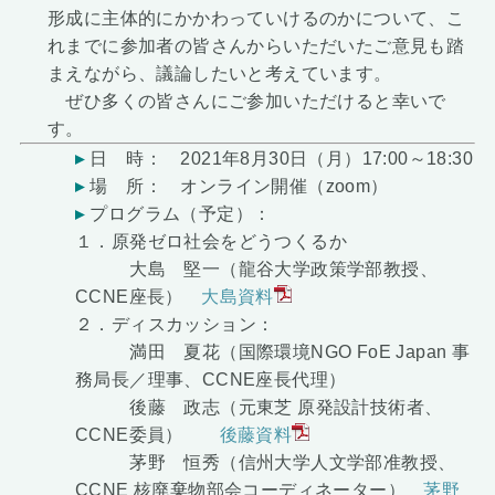
形成に主体的にかかわっていけるのかについて、こ
れまでに参加者の皆さんからいただいたご意見も踏
まえながら、議論したいと考えています。
ぜひ多くの皆さんにご参加いただけると幸いで
す。
日 時： 2021年8月30日（月）17:00～18:30
場 所： オンライン開催（zoom）
プログラム（予定）：
１．原発ゼロ社会をどうつくるか
大島 堅一（龍谷大学政策学部教授、
CCNE座長）
大島資料
２．ディスカッション：
満田 夏花（国際環境NGO FoE Japan 事
務局長／理事、CCNE座長代理）
後藤 政志（元東芝 原発設計技術者、
CCNE委員）
後藤資料
茅野 恒秀（信州大学人文学部准教授、
CCNE 核廃棄物部会コーディネーター）
茅野