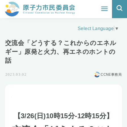
ホーム
Select Language
▼
よくわかる福島原発事故
交流会「どうする？これからのエネル
地震と原発の安全性
ギー」原発と火力、再エネのホントの
話
核のごみの行方と課題
CCNE事務局
2023.03.02
どうする？エネルギー
Q&A
原子力市民委員会について
【3/26(日)10時15分-12時15分】
活動報告