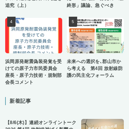
追究（上）
終形」議論、急ぐべき
浜岡原発耐震偽装発覚を受
未来への選択を､郡山市か
けての原子力市民委員会
ら考える 第4回 放射線防
座長・原子力技術・規制部
護の民主化フォーラム
会長コメント
新着記事
【8/6(木)】連続オンライントーク