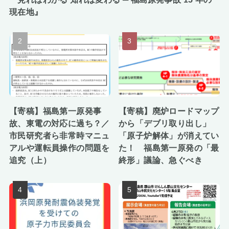
現在地』
【寄稿】福島第一原発事
【寄稿】廃炉ロードマップ
故、東電の対応に過ち？／
から「デブリ取り出し」
市民研究者ら非常時マニュ
「原子炉解体」が消えてい
アルや運転員操作の問題を
た！ 福島第一原発の「最
追究（上）
終形」議論、急ぐべき