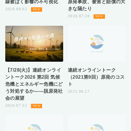
線被ばく影響の不可視化
原発事故、被害と賠償の大
きな隔たり
2026.08.02
2026.07.28
【7/28(火)】連続オンライ
連続オンライントーク
ントーク2026 第2回 気候
（2021第9回）原発のコス
危機とエネルギー危機にど
ト
う対処するか――脱原発社
2021.06.27
会の展望
2026.07.22