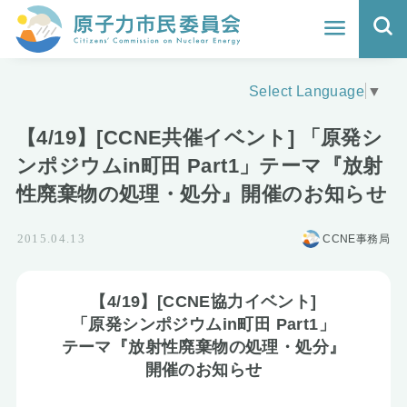
ホーム
Select Language
▼
よくわかる福島原発事故
【4/19】[CCNE共催イベント] 「原発シ
地震と原発の安全性
ンポジウムin町田 Part1」テーマ『放射
性廃棄物の処理・処分』開催のお知らせ
核のごみの行方と課題
CCNE事務局
2015.04.13
どうする？エネルギー
Q&A
【4/19】[CCNE協力イベント]
「原発シンポジウムin町田 Part1」
原子力市民委員会について
テーマ『放射性廃棄物の処理・処分』
開催のお知らせ
活動報告