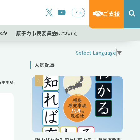
En
ご支援
原子力市民委員会について
&A
Select Language
▼
人気記事
NE事務局
『見ればわかる 知れば変わる ─ 福島原発事