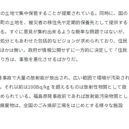
の土地で集中保管することが提案されている。同時に、国の
谷町の土地を、被災者の移住先や定期的保養先として提供する
いる。すぐに意見が集約出来るような簡単な問題ではないが、
終処分ともあわせた包括的なビジョンが求められており、住民
ほかは無い。政府が情報公開せずに一方的に決定して「住民
やり方は、事態を悪化させるばかりだ。
島原発事故で大量の放射能が放出され、広い範囲で環境が汚染さ
。それ以前は100Bq/kg を超えるものは放射性物質として扱
緩められている。福島原発事故前であれば放射能汚染物質とし
の廃棄物は、全国のごみ焼却工場をはじめとする様々な施設