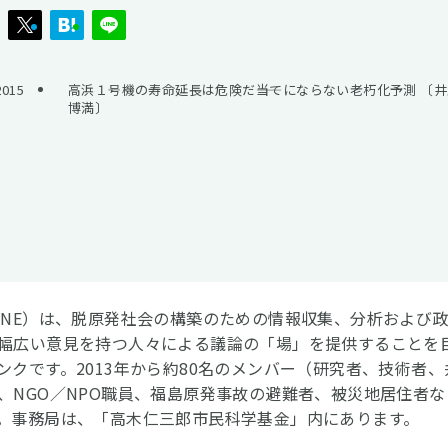
15
高浜１号機の寿命延長は危険だ――当てにならない老朽化予測 〔
博満〕
CNE）は、脱原発社会の構築のための情報収集、分析および
幅広い意見を持つ人々による議論の「場」を提供することを
ンクです。2013年から約80名のメンバー（研究者、技術者、
、NGO／NPO職員、福島原発事故の避難者、被災地居住者な
。事務局は、「高木仁三郎市民科学基金」内にあります。