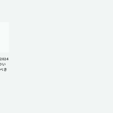
024
つい
べき