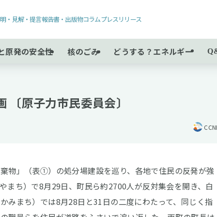
声明・見解・提言
報告書・出版物
コラム
プレスリリース
と原発の安全性
核のごみ
どうする？エネルギー
Q
画 〔原子力市民委員会〕
CC
棄物」（表①）の処分場建設を巡り、各地で住民の反発が強
まち）で8月29日、町民ら約2700人が反対集会を開き、白
かみまち）では8月28日と31日の二度にわたって、同じく指