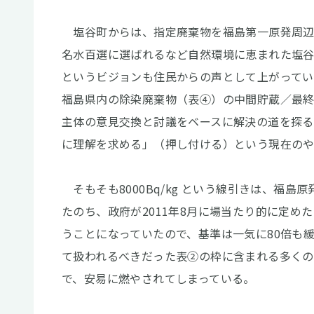
塩谷町からは、指定廃棄物を福島第一原発周辺
名水百選に選ばれるなど自然環境に恵まれた塩
というビジョンも住民からの声として上がって
福島県内の除染廃棄物（表④）の中間貯蔵／最
主体の意見交換と討議をベースに解決の道を探る
に理解を求める」（押し付ける）という現在の
そもそも8000Bq/kg という線引きは、福
たのち、政府が2011年8月に場当たり的に定めた
うことになっていたので、基準は一気に80倍も
て扱われるべきだった表②の枠に含まれる多く
で、安易に燃やされてしまっている。