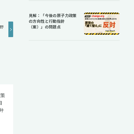
見解：「今後の原子力政策
の方向性と行動指針
井野
（案）」の問題点
政策
目
弁