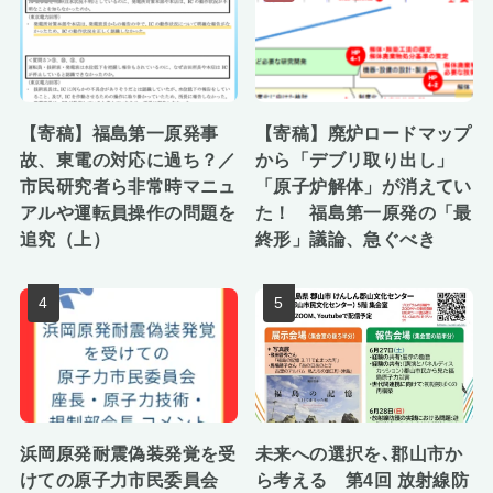
【寄稿】福島第一原発事
【寄稿】廃炉ロードマップ
故、東電の対応に過ち？／
から「デブリ取り出し」
市民研究者ら非常時マニュ
「原子炉解体」が消えてい
アルや運転員操作の問題を
た！ 福島第一原発の「最
追究（上）
終形」議論、急ぐべき
浜岡原発耐震偽装発覚を受
未来への選択を､郡山市か
けての原子力市民委員会
ら考える 第4回 放射線防