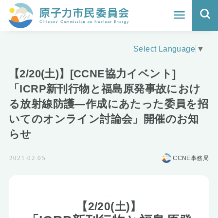
ホーム
Select Language
▼
よくわかる福島原発事故
【2/20(土)】[CCNE協力イベント]
地震と原発の安全性
「ICRP新刊行物と福島原発事故におけ
る放射線防護―作成にあたった委員を招
核のごみの行方と課題
いてのオンライン討論会」開催のお知
どうする？エネルギー
らせ
Q&A
CCNE事務局
2021.02.05
原子力市民委員会について
【2/20(土)】
活動報告