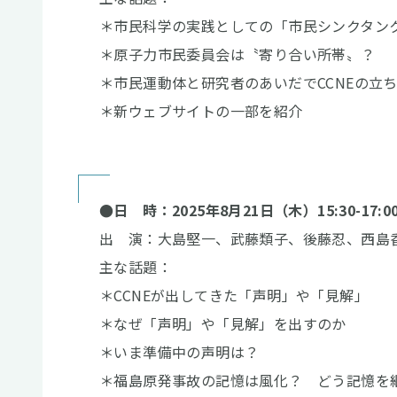
＊市民科学の実践としての「市民シンクタン
＊原子力市民委員会は〝寄り合い所帯〟？
＊市民運動体と研究者のあいだでCCNEの立
＊新ウェブサイトの一部を紹介
●日 時：2025年8月21日（木）15:30-17:0
出 演：大島堅一、武藤類子、後藤忍、西島
主な話題：
＊CCNEが出してきた「声明」や「見解」
＊なぜ「声明」や「見解」を出すのか
＊いま準備中の声明は？
＊福島原発事故の記憶は風化？ どう記憶を