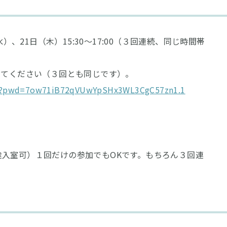
）、21日（木）15:30〜17:00（３回連続、同じ時間帯
してください（３回とも同じです）。
357?pwd=7ow71iB72qVUwYpSHx3WL3CgC57zn1.1
入室可）１回だけの参加でもOKです。もちろん３回連