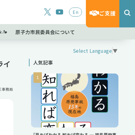
En
ご支援
原子力市民委員会について
&A
Select Language
▼
ライ
人気記事
NE事務局
『見ればわかる 知れば変わる ─ 福島原発事