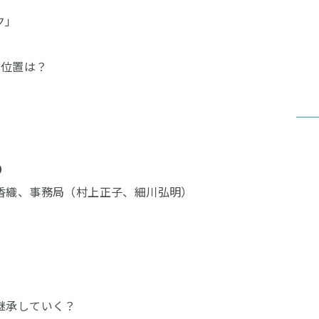
ク」
ち位置は？
0
香織、事務局（村上正子、細川弘明）
継承していく？