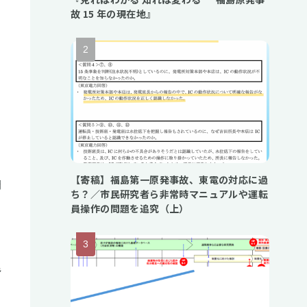
故 15 年の現在地』
終
【寄稿】福島第一原発事故、東電の対応に過
開
ち？／市民研究者ら非常時マニュアルや運転
員操作の問題を追究（上）
皆