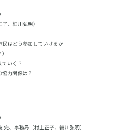
0
正子、細川弘明）
話題：
市民はどう参加していけるか
？）
えていく？
の協力関係は？
0
波 完、事務局（村上正子、細川弘明）