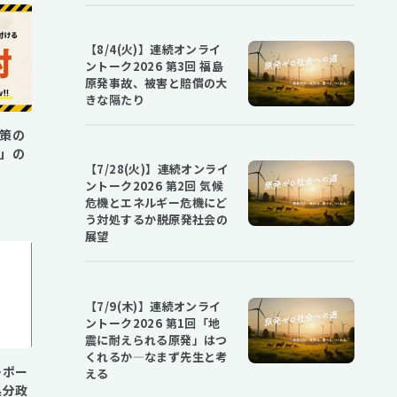
【8/4(火)】連続オンライ
ントーク2026 第3回 福島
原発事故、被害と賠償の大
きな隔たり
策の
」の
【7/28(火)】連続オンライ
ントーク2026 第2回 気候
危機とエネルギー危機にど
う対処するか――脱原発社会の
展望
【7/9(木)】連続オンライ
ントーク2026 第1回「地
震に耐えられる原発」はつ
くれるか―なまず先生と考
レポー
える
処分政