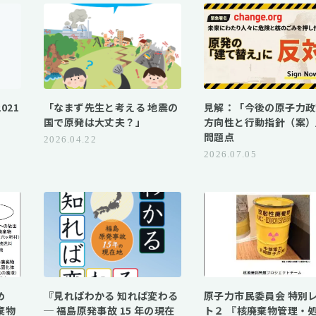
021
「なまず先生と考える 地震の
見解：「今後の原子力政
国で原発は大丈夫？」
方向性と行動指針（案）
問題点
2026.04.22
2026.07.05
め
『見ればわかる 知れば変わる
原子力市民委員会 特別
棄物
─ 福島原発事故 15 年の現在
ト２ 『核廃棄物管理・