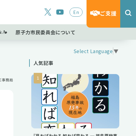
En
ご支援
原子力市民委員会について
&A
Select Language
▼
人気記事
NE事務局
『見ればわかる 知れば変わる ─ 福島原発事