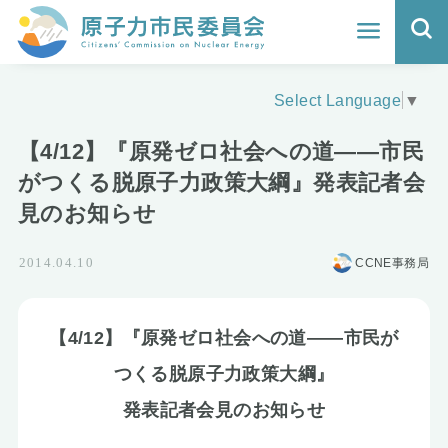
ホーム
Select Language
▼
よくわかる福島原発事故
【4/12】『原発ゼロ社会への道――市民
地震と原発の安全性
がつくる脱原子力政策大綱』発表記者会
見のお知らせ
核のごみの行方と課題
CCNE事務局
2014.04.10
どうする？エネルギー
Q&A
【4/12】『原発ゼロ社会への道――市民が
原子力市民委員会について
つくる脱原子力政策大綱』
発表記者会見のお知らせ
活動報告