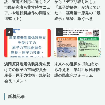
故、東電の対応に過ち？／
から「デブリ取り出し」
市民研究者ら非常時マニュ
「原子炉解体」が消えてい
アルや運転員操作の問題を
た！ 福島第一原発の「最
追究（上）
終形」議論、急ぐべき
浜岡原発耐震偽装発覚を受
未来への選択を､郡山市か
けての原子力市民委員会
ら考える 第4回 放射線防
座長・原子力技術・規制部
護の民主化フォーラム
会長コメント
新着記事