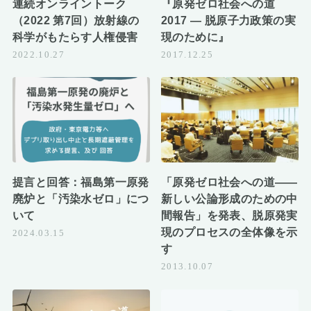
連続オンライントーク
『原発ゼロ社会への道
（2022 第7回）放射線の
2017 ― 脱原子力政策の実
科学がもたらす人権侵害
現のために』
2022.10.27
2017.12.25
提言と回答：福島第一原発
「原発ゼロ社会への道――
廃炉と「汚染水ゼロ」につ
新しい公論形成のための中
いて
間報告」を発表、脱原発実
現のプロセスの全体像を示
2024.03.15
す
2013.10.07