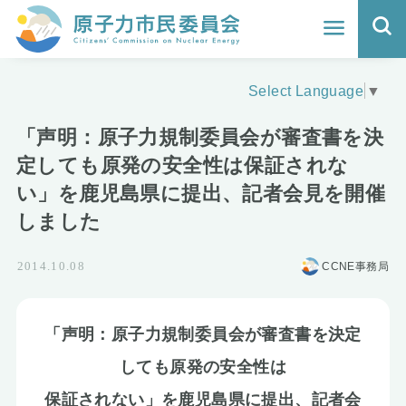
ホーム
Select Language
▼
よくわかる福島原発事故
「声明：原子力規制委員会が審査書を決
地震と原発の安全性
定しても原発の安全性は保証されな
い」を鹿児島県に提出、記者会見を開催
核のごみの行方と課題
しました
どうする？エネルギー
CCNE事務局
2014.10.08
Q&A
「声明：原子力規制委員会が審査書を決定
原子力市民委員会について
しても原発の安全性は
活動報告
保証されない」を鹿児島県に提出、記者会