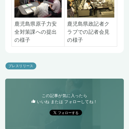
鹿児島県原子力安
鹿児島県政記者ク
全対策課への提出
ラブでの記者会見
の様子
の様子
プレスリリース
この記事が気に入ったら
いいね または フォローしてね！