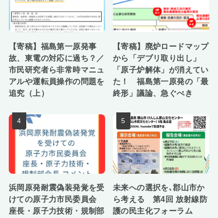
【寄稿】福島第一原発事
【寄稿】廃炉ロードマップ
故、東電の対応に過ち？／
から「デブリ取り出し」
市民研究者ら非常時マニュ
「原子炉解体」が消えてい
アルや運転員操作の問題を
た！ 福島第一原発の「最
追究（上）
終形」議論、急ぐべき
浜岡原発耐震偽装発覚を受
未来への選択を､郡山市か
けての原子力市民委員会
ら考える 第4回 放射線防
座長・原子力技術・規制部
護の民主化フォーラム