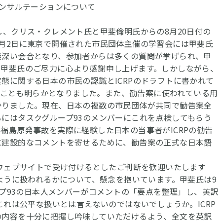
ンサルテーションについて
、クリス・クレメント氏と甲斐倫明氏からの8月20日付の
月2日に東京で開催された市民団体主催の学習会には甲斐氏
義深い会合となり、参加者からは多くの質問が挙げられ、甲
。甲斐氏のご尽力に心より感謝申し上げます。しかしながら、
態に関する日本の市民の認識とICRPのドラフトに書かれて
あることも明らかとなりました。また、勧告案に使われている用
かりました。現在、日本の複数の市民団体が共同で勧告案全
にはタスクグループ93のメンバーにこれを点検してもらう
福島原発事故を実際に経験した日本の当事者がICRPの勧告
に建設的なコメントを寄せるために、勧告案の正式な日本語
ウェブサイトで受け付けるとしたご判断を歓迎いたします
のように扱われるかについて、懸念を抱いています。甲斐氏は9
ープ93の日本人メンバーがコメントの「要点を整理」し、英訳
これは公平な扱いとは言えないのではないでしょうか。ICRP
の内容を十分に把握し吟味していただけるよう、全文を英訳