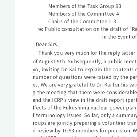
Members of the Task Group 93
Members of the Committee 4
Chairs of the Committee 1-3
re: Public consultation on the draft of “
in the Event o
Dear Sirs,
Thank you very much for the reply letter f
of August 9th. Subsequently, a public mee
yo, inviting Dr. Kai to explain the contents
number of questions were raised by the part
es. We are very grateful to Dr. Kai for his 
g the meeting that there were considerabl
and the ICRP’s view in the draft report (par
ffects of the Fukushima nuclear power plan
f terminology issues. So far, only a summary
roups are jointly preparing a volunteer tran
d review by TG93 members for precision. We 