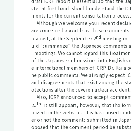
draft ICRP report is essential so that the 
ster at first hand, should understand the I
ments for the current consultation process
Although we welcome your recent decisio
are concerned about how those comments su
nd
plained, at the September 2
meeting in 
uld “summarize” the Japanese comments and
l meetings. We cannot regard this treatment 
of the Japanese submissions into English s
e international members of ICRP. Dr. Kai al
he public comments. We strongly expect IC
and disagreements that exist among the sta
otections after the severe nuclear accident.
Also, ICRP announced to accept comments
th
25
. It still appears, however, that the f
icized on the website. This has caused con
er or not the comments submitted in Japanes
oposed that the comment period be substanti