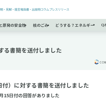
声明・見解・提言
報告書・出版物
コラム
プレスリリース
と原発の安全性
核のごみ
どうする？エネルギー
Q
対する書簡を送付しました
CC
20日付）に対する書簡を送付しました
9月15日付の回答がありました