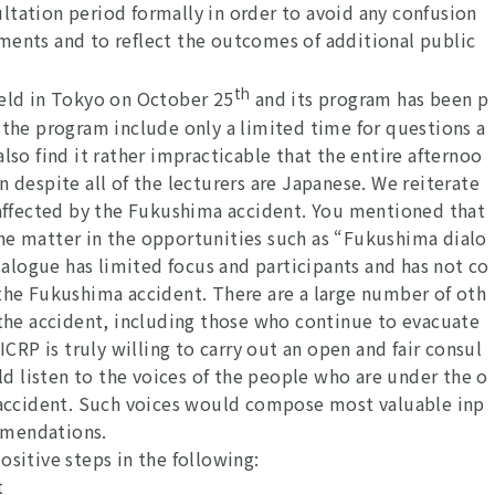
ltation period formally in order to avoid any confusion
ments and to reflect the outcomes of additional public
th
ld in Tokyo on October 25
and its program has been p
 the program include only a limited time for questions a
lso find it rather impracticable that the entire afternoo
n despite all of the lecturers are Japanese. We reiterate
e affected by the Fukushima accident. You mentioned that
he matter in the opportunities such as “Fukushima dialo
logue has limited focus and participants and has not co
 the Fukushima accident. There are a large number of oth
 the accident, including those who continue to evacuate
ICRP is truly willing to carry out an open and fair consul
uld listen to the voices of the people who are under the o
r accident. Such voices would compose most valuable inp
mmendations.
ositive steps in the following:
t