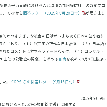
規模原子力事故における人と環境の放射線防護」の改定プロ
し、ICRPから
回答レター（2019年8月20日付）
が届きまし
接的かつさまざまな被害の経験がいまも続く日本の当事者に
考えており、（１）改定案の正式な日本語訳、（２）日本語
されたコメントに対するフィードバック、（４）コンサルテ
RP主催の公聴会の開催、を求める
書簡
を改めて9月9日提出い
した。
ICRPからの回答レター（9月15日付）
2019年9月9日
事故における人と環境の放射線防護」に関する