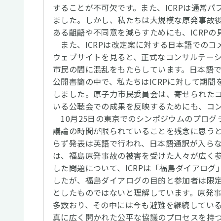
することが不可欠です。また、ICRPは通常
ました。しかし、私たちは大規模な原発事故
ある齟齬や不同意を減らすためにも、ICRP
また、ICRPは改定案に対する日本語でのコ
ウェブサイトを見ると、正式なコンサルテーシ
市民の間に混乱をもたらしています。日本語
公開書簡の中で、私たちはICRPに対して期
しました。原子力市民委員会は、寄せられた
いる公聴会での成果を反映するためにも、コン
10月25日の東京でのシンポジウムのプログ
議論の時間が限られていることを残念に思う
らず発表は英語で行われ、日本語通訳が入ら
は、福島原発事故の被害を受けた人々が広く
した問題について、ICRPは「福島ダイアロ
したが、福島ダイアログの目的と参加者は限
としたものではないと理解しています。原発
多数おり、その中には今も避難を継続している
真に広く開かれた公平な協議のプロセスを持