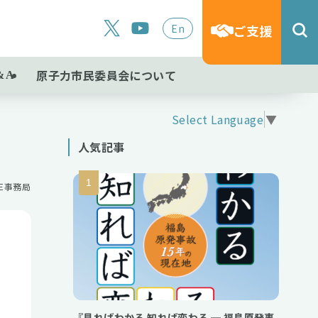
En
ご支援
原子力市民委員会について
&A
Select Language
▼
人気記事
NE事務局
『見ればわかる 知れば変わる ─ 福島原発事