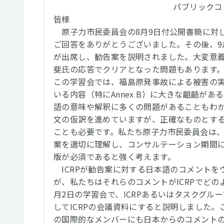
パブリックコ
皆様
原子力市民委員会の8月9日付公開書簡に対し
ご回答をありがとうございました。その後、9
が出席し、勧告案を説明されました。大変意
斐氏の応答でクリアとなった問題もあります
この学習会では、福島原発事故による被害の実
いる内容（特にAnnex B）に大きな齟齬が
語の意味や解釈に多くの問題があることもわ
文の仮訳を進めていますが、正確なものとする
ことも必要です。私たち原子力市民委員会は、
案を適切に理解し、コンサルテーション期間
版が必須であると強く考えます。
ICRPが勧告案に対する日本語のコメントを
が、私たちはそれらのコメントがICRPでど
月2日の学習会で、ICRPあるいはタスクグル
してICRPの会議資料にすると説明しました。
の国際的なメンバーにも日本からのコメント