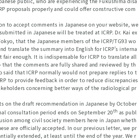
Japanese public, who are experiencing the Fukushima disa
CRP proposals properly and could offer constructive com
.
n to accept comments in Japanese on your website, we
bmitted in Japanese will be treated at ICRP. Dr. Kai ex
Tokyo, that the Japanese members of the ICRP/TG93 wo
 translate the summary into English for ICRP’s interna
fair enough. It is indispensable for ICRP to translate all
o that the comments are fully shared and reviewed by th
so said that ICRP normally would not prepare replies to t
RP to provide feedback in order to reduce discrepancies
keholders concerning better ways of the radiological pr
 on the draft recommendation in Japanese by October
th
ormal consultation period ends on September 20
as publ
fusion among civil society members here in Japan wheth
e are officially accepted. In our previous letter, we pr
ally extended, at least until the end of the year. We r