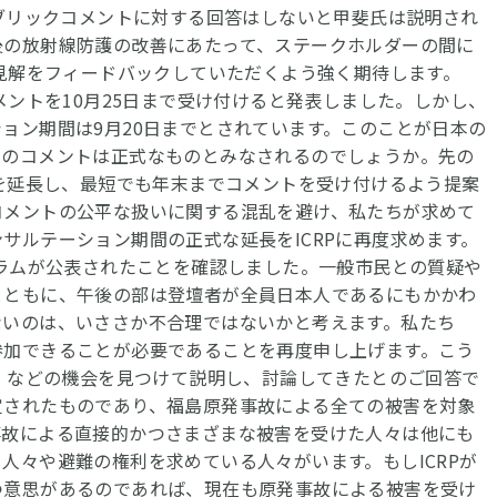
パブリックコメントに対する回答はしないと甲斐氏は説明され
後の放射線防護の改善にあたって、ステークホルダーの間に
の見解をフィードバックしていただくよう強く期待します。
メントを10月25日まで受け付けると発表しました。しかし、
ョン期間は9月20日までとされています。このことが日本の
でのコメントは正式なものとみなされるのでしょうか。先の
間を延長し、最短でも年末までコメントを受け付けるよう提案
コメントの公平な扱いに関する混乱を避け、私たちが求めて
サルテーション期間の正式な延長をICRPに再度求めます。
ラムが公表されたことを確認しました。一般市民との質疑や
とともに、午後の部は登壇者が全員日本人であるにもかかわ
ないのは、いささか不合理ではないかと考えます。私たち
参加できることが必要であることを再度申し上げます。こう
グ」などの機会を見つけて説明し、討論してきたとのご回答で
定されたものであり、福島原発事故による全ての被害を対象
事故による直接的かつさまざまな被害を受けた人々は他にも
人々や避難の権利を求めている人々がいます。もしICRPが
つ意思があるのであれば、現在も原発事故による被害を受け