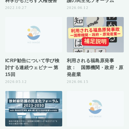
科学がもたらす人権侵害
護の民主化フォーラム
2022.10.27
2026.06.12
ICRP勧告について学び検
利用される福島原発事
討する連続ウェビナー 第
故： 国際機関・政府・原
15回
発産業
2026.05.12
2026.06.15