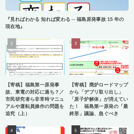
『見ればわかる 知れば変わる ─ 福島原発事故 15 年の
現在地』
【寄稿】福島第一原発事
【寄稿】廃炉ロードマップ
故、東電の対応に過ち？／
から「デブリ取り出し」
市民研究者ら非常時マニュ
「原子炉解体」が消えてい
アルや運転員操作の問題を
た！ 福島第一原発の「最
追究（上）
終形」議論、急ぐべき