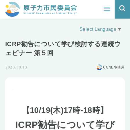
ホーム
Select Language
▼
よくわかる福島原発事故
ICRP勧告について学び検討する連続ウ
地震と原発の安全性
ェビナー 第５回
核のごみの行方と課題
CCNE事務局
2023.10.13
どうする？エネルギー
Q&A
原子力市民委員会について
【10/19(木)17時-18時】
ICRP勧告について学び
活動報告