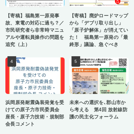
【寄稿】福島第一原発事
【寄稿】廃炉ロードマップ
故、東電の対応に過ち？／
から「デブリ取り出し」
市民研究者ら非常時マニュ
「原子炉解体」が消えてい
アルや運転員操作の問題を
た！ 福島第一原発の「最
追究（上）
終形」議論、急ぐべき
浜岡原発耐震偽装発覚を受
未来への選択を､郡山市か
けての原子力市民委員会
ら考える 第4回 放射線防
座長・原子力技術・規制部
護の民主化フォーラム
会長コメント