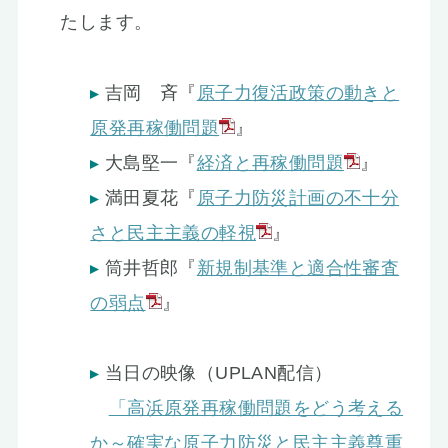
たします。
吉岡 斉『
原子力復活政策の動きと
原発再稼働問題
』
大島堅一『
経済と再稼働問題
』
満田夏花『
原子力防災計画の不十分
さと民主主義の軽視
』
筒井哲郎『
新規制基準と適合性審査
の弱点
』
当日の映像（UPLAN配信）
「高浜原発再稼働問題をどう考える
か～確実な原子力防災と民主主義尊重