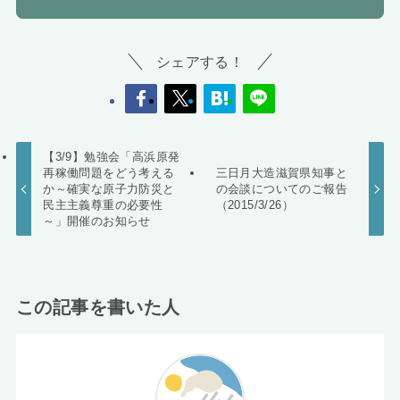
シェアする！
【3/9】勉強会「高浜原発
再稼働問題をどう考える
三日月大造滋賀県知事と
か～確実な原子力防災と
の会談についてのご報告
民主主義尊重の必要性
（2015/3/26）
～」開催のお知らせ
この記事を書いた人