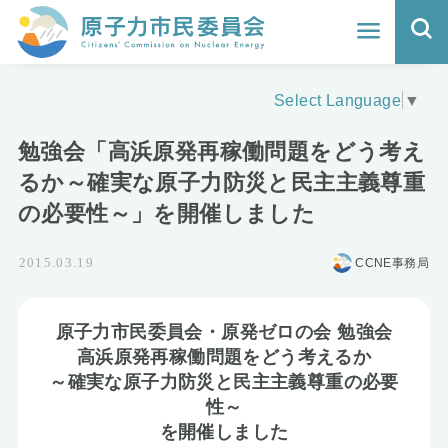
ホーム
Select Language
▼
よくわかる福島原発事故
勉強会「高浜原発再稼働問題をどう考え
地震と原発の安全性
るか～確実な原子力防災と民主主義尊重
の必要性～」を開催しました
核のごみの行方と課題
CCNE事務局
2015.03.19
どうする？エネルギー
Q&A
原子力市民委員会・原発ゼロの会 勉強会
高浜原発再稼働問題をどう考えるか
原子力市民委員会について
～確実な原子力防災と民主主義尊重の必要
性～
活動報告
を開催しました