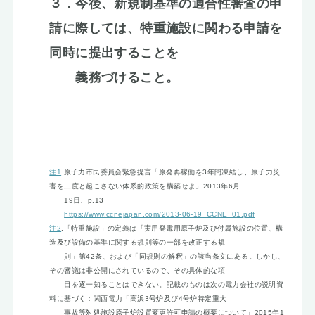
３．今後、新規制基準の適合性審査の申
請に際しては、特重施設に関わる申請を
同時に提出することを
義務づけること。
注1
.原子力市民委員会緊急提言「原発再稼働を3年間凍結し、原子力災
害を二度と起こさない体系的政策を構築せよ」2013年6月
19日、p.13
https://www.ccnejapan.com/2013-06-19_CCNE_01.pdf
注2
.「特重施設」の定義は「実用発電用原子炉及び付属施設の位置、構
造及び設備の基準に関する規則等の一部を改正する規
則」第42条、および「同規則の解釈」の該当条文にある。しかし、
その審議は非公開にされているので、その具体的な項
目を逐一知ることはできない。記載のものは次の電力会社の説明資
料に基づく：関西電力「高浜3号炉及び4号炉特定重大
事故等対処施設原子炉設置変更許可申請の概要について」2015年1