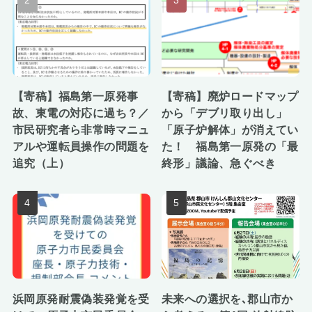
【寄稿】福島第一原発事
【寄稿】廃炉ロードマップ
故、東電の対応に過ち？／
から「デブリ取り出し」
市民研究者ら非常時マニュ
「原子炉解体」が消えてい
アルや運転員操作の問題を
た！ 福島第一原発の「最
追究（上）
終形」議論、急ぐべき
浜岡原発耐震偽装発覚を受
未来への選択を､郡山市か