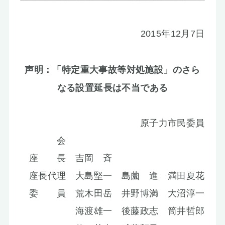
2015年12月7日
声明：「特定重大事故等対処施設」のさら
なる設置延長は不当である
原子力市民委員
会
座 長 吉岡 斉
座長代理 大島堅一 島薗 進 満田夏花
委 員 荒木田岳 井野博満 大沼淳一
海渡雄一 後藤政志 筒井哲郎