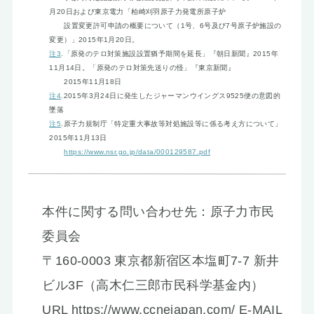
月20日および東京電力「柏崎刈羽原子力発電所原子炉
設置変更許可申請の概要について（1号、6号及び7号原子炉施設の
変更）」2015年1月20日。
注3
.「原発のテロ対策施設設置猶予期間を延長」『朝日新聞』2015年
11月14日。「原発のテロ対策先送りの怪」『東京新聞』
2015年11月18日
注4
.2015年3月24日に発生したジャーマンウイングス9525便の意図的
墜落
注5
.原子力規制庁「特定重大事故等対処施設等に係る考え方について」
2015年11月13日
https://www.nsr.go.jp/data/000129587.pdf
本件に関する問い合わせ先：原子力市民
委員会
〒160-0003 東京都新宿区本塩町7-7 新井
ビル3F（高木仁三郎市民科学基金内）
URL https://www.ccnejapan.com/ E-MAIL