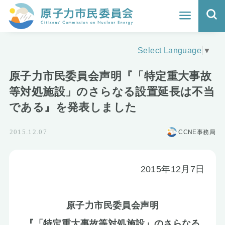
ホーム
Select Language
▼
よくわかる福島原発事故
原子力市民委員会声明『「特定重大事故
地震と原発の安全性
等対処施設」のさらなる設置延長は不当
である』を発表しました
核のごみの行方と課題
CCNE事務局
2015.12.07
どうする？エネルギー
Q&A
2015年12月7日
原子力市民委員会について
原子力市民委員会声明
活動報告
『「特定重大事故等対処施設」のさらなる