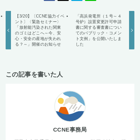
【3/20】〔CCNE協力イベ
「高浜発電所（１号～４
ント〕〈緊急セミナー〉
号炉）設置変更許可申請
「放射能汚染された関東
書に関する審査書につい
のゴミはどこへ～今、安
てのパブリック・コメン
心・安全の産地が失われ
ト文例」を公開いたしま
る？～」開催のお知らせ
した
この記事を書いた人
CCNE事務局