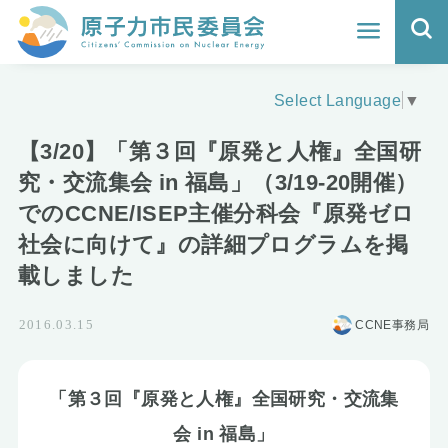
ホーム
Select Language
▼
よくわかる福島原発事故
【3/20】「第３回『原発と人権』全国研
地震と原発の安全性
究・交流集会 in 福島」（3/19-20開催）
でのCCNE/ISEP主催分科会『原発ゼロ
核のごみの行方と課題
社会に向けて』の詳細プログラムを掲
どうする？エネルギー
載しました
Q&A
CCNE事務局
2016.03.15
原子力市民委員会について
「第３回『原発と人権』全国研究・交流集
活動報告
会 in 福島」