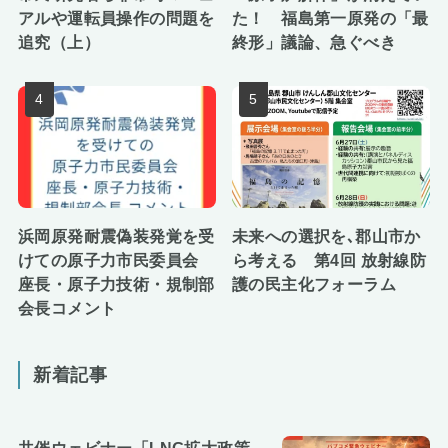
アルや運転員操作の問題を
た！ 福島第一原発の「最
追究（上）
終形」議論、急ぐべき
浜岡原発耐震偽装発覚を受
未来への選択を､郡山市か
けての原子力市民委員会
ら考える 第4回 放射線防
座長・原子力技術・規制部
護の民主化フォーラム
会長コメント
新着記事