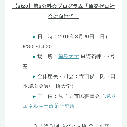
【3/20】第2分科会プログラム「原発ゼロ社
お知らせ
会に向けて」
日 時：2016年3月20日（日）
9:30〜14:30
場 所：
福島大学
Ｍ講義棟・3号
室
全体座長・司会：寺西俊一氏（日
本環境会議/一橋大学）
主 催：原子力市民委員会／
環境
エネルギー政策研究所
※「第３回 原発と人権 全国研究・